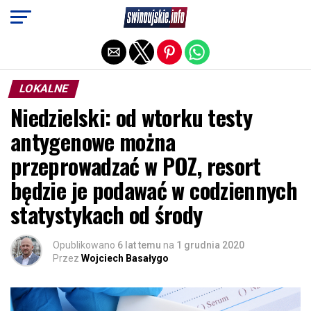
Exit mobile version
LOKALNE
Niedzielski: od wtorku testy
antygenowe można
przeprowadzać w POZ, resort
będzie je podawać w codziennych
statystykach od środy
Opublikowano
6 lat temu
na
1 grudnia 2020
Przez
Wojciech Basałygo