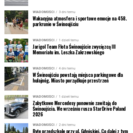
WIADOMOŚCI
3 dni temu
Wakacyjna atmosfera i sportowe emocje na 458.
parkrunie w Świnoujściu
WIADOMOŚCI
1 dzień temu
Jarigol Team Flota Świnoujście zwycięzcą III
Memoriału im. Leszka Zakrzewskiego
WIADOMOŚCI
4 dni temu
W Świnoujściu powstają miejsca parkingowe dla
hulajnóg. Miasto porządkuje przestrzeń
WIADOMOŚCI
1 dzień temu
Zabytkowe Mercedesy ponownie zawitają do
Świnoujścia. We wrześniu rusza StarDrive Poland
2026
WIADOMOŚCI
2 dni temu
Byłe przedszkole przy ul. Gdyńskiej. Co dalej z tym