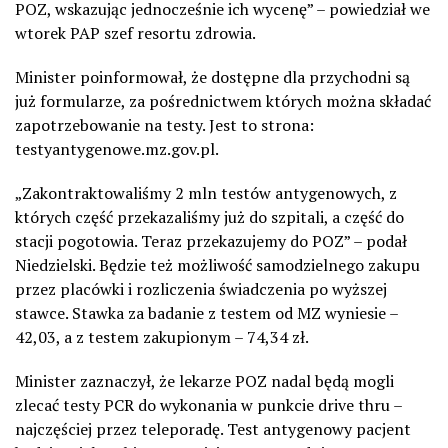
POZ, wskazując jednocześnie ich wycenę” – powiedział we
wtorek PAP szef resortu zdrowia.
Minister poinformował, że dostępne dla przychodni są
już formularze, za pośrednictwem których można składać
zapotrzebowanie na testy. Jest to strona:
testyantygenowe.mz.gov.pl.
„Zakontraktowaliśmy 2 mln testów antygenowych, z
których część przekazaliśmy już do szpitali, a część do
stacji pogotowia. Teraz przekazujemy do POZ” – podał
Niedzielski. Będzie też możliwość samodzielnego zakupu
przez placówki i rozliczenia świadczenia po wyższej
stawce. Stawka za badanie z testem od MZ wyniesie –
42,03, a z testem zakupionym – 74,34 zł.
Minister zaznaczył, że lekarze POZ nadal będą mogli
zlecać testy PCR do wykonania w punkcie drive thru –
najczęściej przez teleporadę. Test antygenowy pacjent