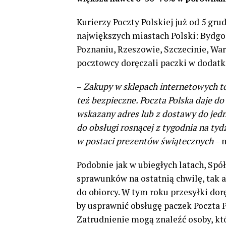
Kurierzy Poczty Polskiej już od 5 gru
największych miastach Polski: Bydgos
Poznaniu, Rzeszowie, Szczecinie, Wa
pocztowcy doręczali paczki w dodatko
–
Zakupy w sklepach internetowych to
też bezpieczne. Poczta Polska daje d
wskazany adres lub z dostawy do jedn
do obsługi rosnącej z tygodnia na tyd
w postaci prezentów świątecznych
– m
Podobnie jak w ubiegłych latach, Spó
sprawunków na ostatnią chwilę, tak ab
do obiorcy. W tym roku przesyłki dorę
by usprawnić obsługę paczek Poczta 
Zatrudnienie mogą znaleźć osoby, któ