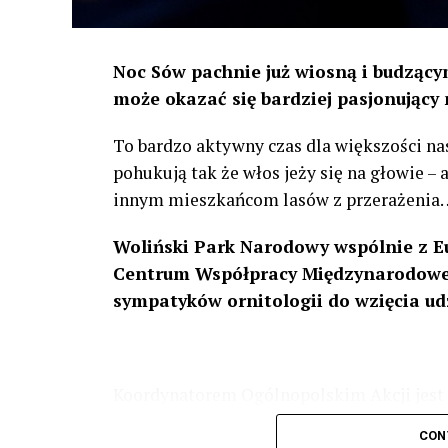
Noc Sów pachnie już wiosną i budzącym
może okazać się bardziej pasjonujący 
To bardzo aktywny czas dla większości na
pohukują tak że włos jeży się na głowie –
innym mieszkańcom lasów z przerażenia
Woliński Park Narodowy wspólnie z E
Centrum Współpracy Międzynarodowej
sympatyków ornitologii do wzięcia ud
Koordynatorem Ogólnopolskim Akcji jest 
odbędzie się w dniach
24 i 25 lutego 202
CON