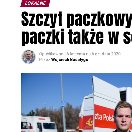
LOKALNE
Szczyt paczkowy
paczki także w 
Opublikowano
6 lat temu
na
6 grudnia 2020
Przez
Wojciech Basałygo