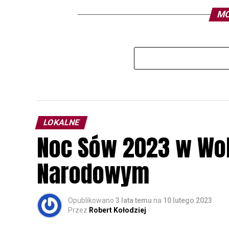
MO
LOKALNE
Noc Sów 2023 w Wo
Narodowym
Opublikowano
3 lata temu
na
10 lutego 2023
Przez
Robert Kołodziej