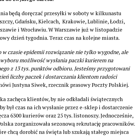
dnia będą doręczać przesyłki w soboty w kilkunastu
zczy, Gdańsku, Kielcach, Krakowie, Lublinie, Łodzi,
rszawie i Wrocławiu. W Warszawie już w listopadzie
wy dzień tygodnia. Teraz czas na kolejne miasta.
 w czasie epidemii rozwiązanie nie tylko wygodne, ale
o wyboru możliwość wysłania paczki kurierem na
ego z 13 tys. punktów odbioru. Jesteśmy przygotowani
zień liczby paczek i dostarczania klientom radości
ówi Justyna Siwek, rzecznik prasowy Poczty Polskiej.
łka zachęca klientów, by nie odkładali świątecznych
y był czas na ich wysłanie przez e-sklep i dostarczenie
cza 6300 kurierów oraz 25 tys. listonoszy. Jednocześnie,
Polska zorganizowała sezonową rekrutację pracowników.
re chcą dorobić na święta lub szukają stałego miejsca