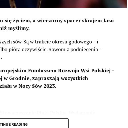
 się życiem, a wieczorny spacer skrajem lasu
niż myślimy.
szych sów. Są w trakcie okresu godowego – i
 albo pióra oczywiście. Sowom z podniecenia –
…
uropejskim Funduszem Rozwoju Wsi Polskiej –
 w Grodnie, zapraszają wszystkich
ziału w Nocy Sów 2023.
Stowarzyszenie Ptaki Polskie. Wydarzenie
3 r
. wg harmonogramu przedstawionego na
TINUE READING