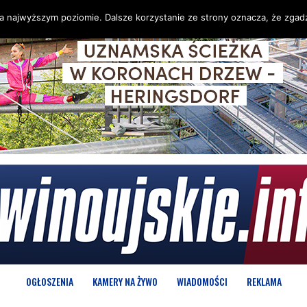
na najwyższym poziomie. Dalsze korzystanie ze strony oznacza, że zgadz
OGŁOSZENIA
KAMERY NA ŻYWO
WIADOMOŚCI
REKLAMA