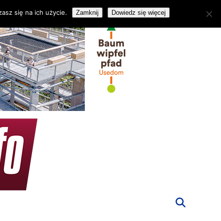
asz się na ich użycie.
Zamknij
Dowiedz się więcej