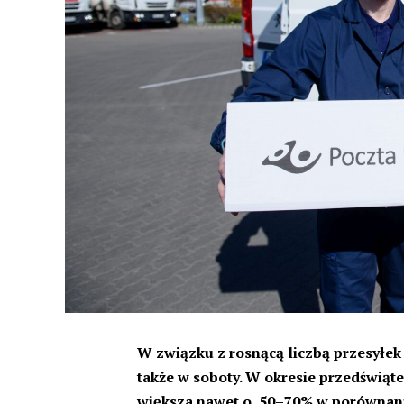
W związku z rosnącą liczbą przesyłek 
także w soboty. W okresie przedświąt
większa nawet o 50–70% w porównani