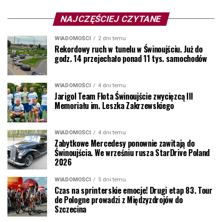
NAJCZĘŚCIEJ CZYTANE
WIADOMOŚCI
2 dni temu
Rekordowy ruch w tunelu w Świnoujściu. Już do
godz. 14 przejechało ponad 11 tys. samochodów
WIADOMOŚCI
4 dni temu
Jarigol Team Flota Świnoujście zwycięzcą III
Memoriału im. Leszka Zakrzewskiego
WIADOMOŚCI
4 dni temu
Zabytkowe Mercedesy ponownie zawitają do
Świnoujścia. We wrześniu rusza StarDrive Poland
2026
WIADOMOŚCI
5 dni temu
Czas na sprinterskie emocje! Drugi etap 83. Tour
de Pologne prowadzi z Międzyzdrojów do
Szczecina