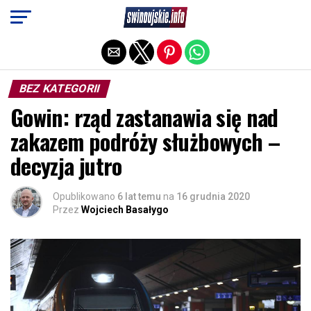
Exit mobile version
BEZ KATEGORII
Gowin: rząd zastanawia się nad
zakazem podróży służbowych –
decyzja jutro
Opublikowano
6 lat temu
na
16 grudnia 2020
Przez
Wojciech Basałygo