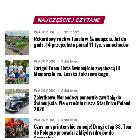
NAJCZĘŚCIEJ CZYTANE
WIADOMOŚCI
1 dzień temu
Rekordowy ruch w tunelu w Świnoujściu. Już do
godz. 14 przejechało ponad 11 tys. samochodów
WIADOMOŚCI
3 dni temu
Jarigol Team Flota Świnoujście zwycięzcą III
Memoriału im. Leszka Zakrzewskiego
WIADOMOŚCI
3 dni temu
Zabytkowe Mercedesy ponownie zawitają do
Świnoujścia. We wrześniu rusza StarDrive Poland
2026
WIADOMOŚCI
4 dni temu
Czas na sprinterskie emocje! Drugi etap 83. Tour
de Pologne prowadzi z Międzyzdrojów do