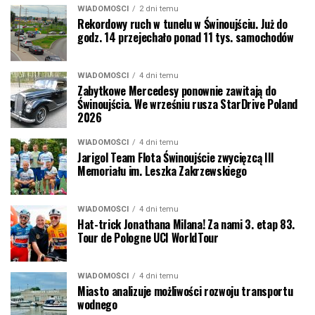
WIADOMOŚCI
2 dni temu
Rekordowy ruch w tunelu w Świnoujściu. Już do
godz. 14 przejechało ponad 11 tys. samochodów
WIADOMOŚCI
4 dni temu
Zabytkowe Mercedesy ponownie zawitają do
Świnoujścia. We wrześniu rusza StarDrive Poland
2026
WIADOMOŚCI
4 dni temu
Jarigol Team Flota Świnoujście zwycięzcą III
Memoriału im. Leszka Zakrzewskiego
WIADOMOŚCI
4 dni temu
Hat-trick Jonathana Milana! Za nami 3. etap 83.
Tour de Pologne UCI WorldTour
WIADOMOŚCI
4 dni temu
Miasto analizuje możliwości rozwoju transportu
wodnego