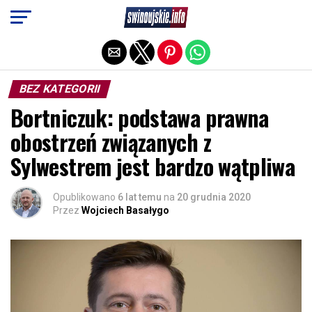
Exit mobile version
BEZ KATEGORII
Bortniczuk: podstawa prawna
obostrzeń związanych z
Sylwestrem jest bardzo wątpliwa
Opublikowano
6 lat temu
na
20 grudnia 2020
Przez
Wojciech Basałygo