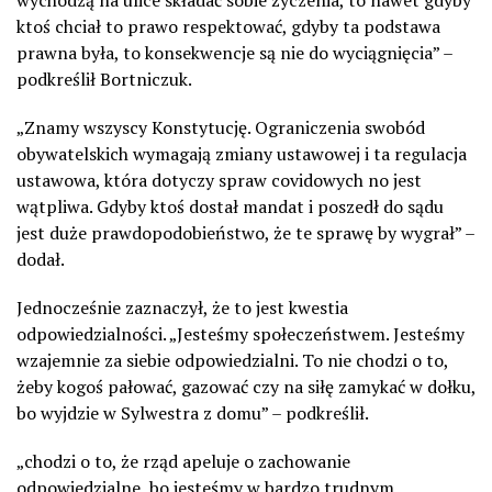
wychodzą na ulice składać sobie życzenia, to nawet gdyby
ktoś chciał to prawo respektować, gdyby ta podstawa
prawna była, to konsekwencje są nie do wyciągnięcia” –
podkreślił Bortniczuk.
„Znamy wszyscy Konstytucję. Ograniczenia swobód
obywatelskich wymagają zmiany ustawowej i ta regulacja
ustawowa, która dotyczy spraw covidowych no jest
wątpliwa. Gdyby ktoś dostał mandat i poszedł do sądu
jest duże prawdopodobieństwo, że te sprawę by wygrał” –
dodał.
Jednocześnie zaznaczył, że to jest kwestia
odpowiedzialności. „Jesteśmy społeczeństwem. Jesteśmy
wzajemnie za siebie odpowiedzialni. To nie chodzi o to,
żeby kogoś pałować, gazować czy na siłę zamykać w dołku,
bo wyjdzie w Sylwestra z domu” – podkreślił.
„chodzi o to, że rząd apeluje o zachowanie
odpowiedzialne, bo jesteśmy w bardzo trudnym