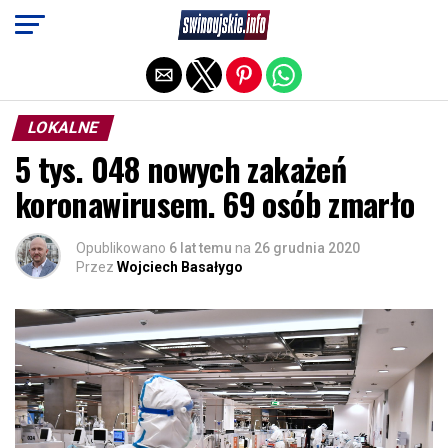
Exit mobile version
LOKALNE
5 tys. 048 nowych zakażeń
koronawirusem. 69 osób zmarło
Opublikowano
6 lat temu
na
26 grudnia 2020
Przez
Wojciech Basałygo