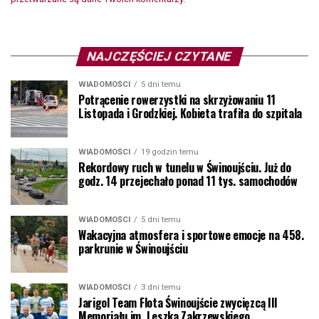
NAJCZĘŚCIEJ CZYTANE
WIADOMOŚCI
5 dni temu
Potrącenie rowerzystki na skrzyżowaniu 11
Listopada i Grodzkiej. Kobieta trafiła do szpitala
WIADOMOŚCI
19 godzin temu
Rekordowy ruch w tunelu w Świnoujściu. Już do
godz. 14 przejechało ponad 11 tys. samochodów
WIADOMOŚCI
5 dni temu
Wakacyjna atmosfera i sportowe emocje na 458.
parkrunie w Świnoujściu
WIADOMOŚCI
3 dni temu
Jarigol Team Flota Świnoujście zwycięzcą III
Memoriału im. Leszka Zakrzewskiego