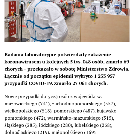
Badania laboratoryjne potwierdziły zakażenie
koronawirusem u kolejnych 5 tys. 048 osób, zmarło 69
chorych – przekazało w sobotę Ministerstwo Zdrowia.
Łącznie od początku epidemii wykryto 1 253 957
przypadki COVID-19. Zmarło 27 061 chorych.
Nowe przypadki dotyczą osób z województw:
mazowieckiego (741), zachodniopomorskiego (557),
wielkopolskiego (518), pomorskiego (487), kujawsko-
pomorskiego (472), warmińsko-mazurskiego (315),
śląskiego (285), łódzkiego (280), lubelskiego (268),
dolnośląskiego (219), małopolskiego (169),