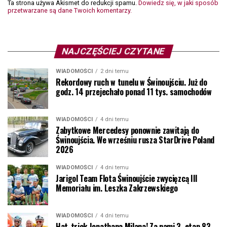
Ta strona używa Akismet do redukcji spamu.
Dowiedz się, w jaki sposób
przetwarzane są dane Twoich komentarzy.
NAJCZĘŚCIEJ CZYTANE
WIADOMOŚCI
2 dni temu
Rekordowy ruch w tunelu w Świnoujściu. Już do
godz. 14 przejechało ponad 11 tys. samochodów
WIADOMOŚCI
4 dni temu
Zabytkowe Mercedesy ponownie zawitają do
Świnoujścia. We wrześniu rusza StarDrive Poland
2026
WIADOMOŚCI
4 dni temu
Jarigol Team Flota Świnoujście zwycięzcą III
Memoriału im. Leszka Zakrzewskiego
WIADOMOŚCI
4 dni temu
Hat-trick Jonathana Milana! Za nami 3. etap 83.