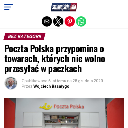
Exit mobile version
BEZ KATEGORII
Poczta Polska przypomina o
towarach, których nie wolno
przesyłać w paczkach
Opublikowano
6 lat temu
na
28 grudnia 2020
Przez
Wojciech Basałygo