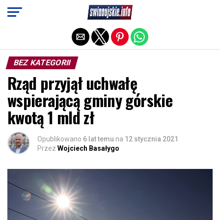
Exit mobile version
BEZ KATEGORII
Rząd przyjął uchwałę
wspierającą gminy górskie
kwotą 1 mld zł
Opublikowano
6 lat temu
na
12 stycznia 2021
Przez
Wojciech Basałygo