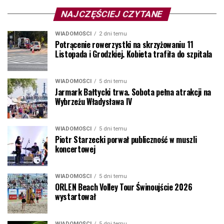
NAJCZĘŚCIEJ CZYTANE
WIADOMOŚCI
2 dni temu
Potrącenie rowerzystki na skrzyżowaniu 11
Listopada i Grodzkiej. Kobieta trafiła do szpitala
WIADOMOŚCI
5 dni temu
Jarmark Bałtycki trwa. Sobota pełna atrakcji na
Wybrzeżu Władysława IV
WIADOMOŚCI
5 dni temu
Piotr Starzecki porwał publiczność w muszli
koncertowej
WIADOMOŚCI
5 dni temu
ORLEN Beach Volley Tour Świnoujście 2026
wystartował
WIADOMOŚCI
5 dni temu