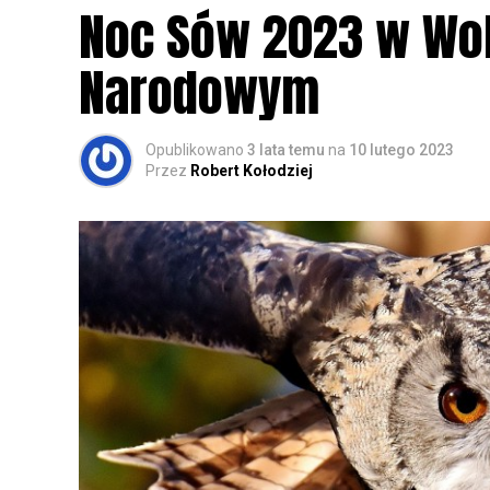
Noc Sów 2023 w Wo
Narodowym
Opublikowano
3 lata temu
na
10 lutego 2023
Przez
Robert Kołodziej