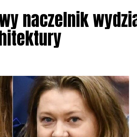
owy naczelnik wydzi
chitektury