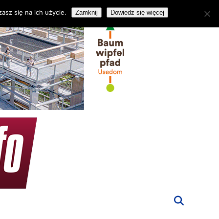
asz się na ich użycie.
Zamknij
Dowiedz się więcej