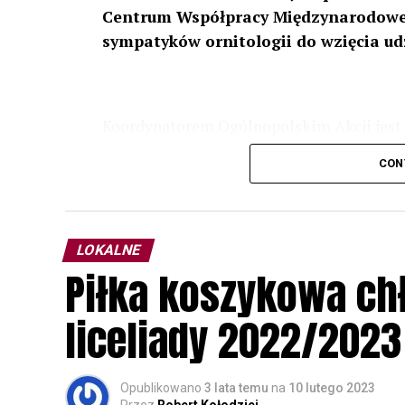
Centrum Współpracy Międzynarodowej
sympatyków ornitologii do wzięcia ud
Koordynatorem Ogólnopolskim Akcji jest 
odbędzie się w dniach
24 i 25 lutego 202
CON
plakacie. W programie m. in. prelekcja o b
przyrodnicze o sowach, nasłuchiwania só
parku.
LOKALNE
Wszystkich uczestników zapraszamy do ud
Piłka koszykowa c
rozpoznawanie głosów sów i wymianę dośw
zapisy.
liceliady 2022/2023
Opublikowano
3 lata temu
na
10 lutego 2023
Przez
Robert Kołodziej