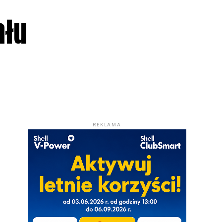
ału
REKLAMA