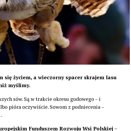
 się życiem, a wieczorny spacer skrajem lasu
niż myślimy.
szych sów. Są w trakcie okresu godowego – i
 albo pióra oczywiście. Sowom z podniecenia –
…
uropejskim Funduszem Rozwoju Wsi Polskiej –