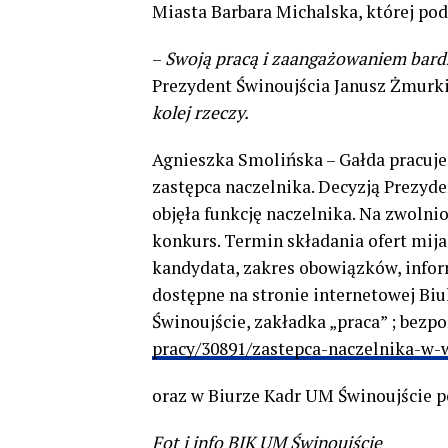
Miasta Barbara Michalska, której podl
–
Swoją pracą i zaangażowaniem bardz
Prezydent Świnoujścia Janusz Żmurki
kolej rzeczy.
Agnieszka Smolińska – Gałda pracuje 
zastępca naczelnika. Decyzją Prezyde
objęła funkcję naczelnika. Na zwolni
konkurs. Termin składania ofert mija
kandydata, zakres obowiązków, infor
dostępne na stronie internetowej Biu
Świnoujście, zakładka „praca” ; bezp
pracy/30891/zastepca-naczelnika-w-w
oraz w Biurze Kadr UM Świnoujście p
Fot i info BIK UM Świnoujście