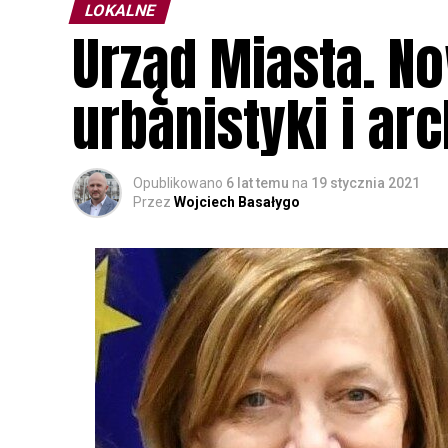
LOKALNE
Urząd Miasta. N
urbanistyki i ar
Opublikowano
6 lat temu
na
19 stycznia 2021
Przez
Wojciech Basałygo