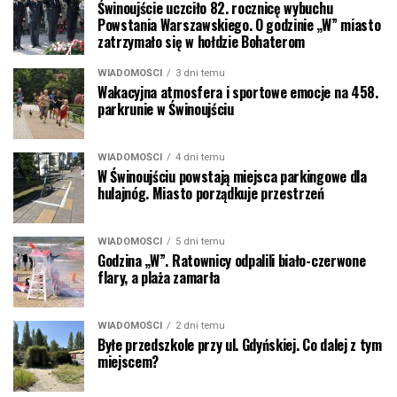
Świnoujście uczciło 82. rocznicę wybuchu
Powstania Warszawskiego. O godzinie „W” miasto
zatrzymało się w hołdzie Bohaterom
WIADOMOŚCI
3 dni temu
Wakacyjna atmosfera i sportowe emocje na 458.
parkrunie w Świnoujściu
WIADOMOŚCI
4 dni temu
W Świnoujściu powstają miejsca parkingowe dla
hulajnóg. Miasto porządkuje przestrzeń
WIADOMOŚCI
5 dni temu
Godzina „W”. Ratownicy odpalili biało-czerwone
flary, a plaża zamarła
WIADOMOŚCI
2 dni temu
Byłe przedszkole przy ul. Gdyńskiej. Co dalej z tym
miejscem?