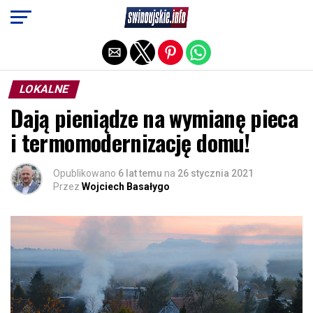
Exit mobile version
LOKALNE
Dają pieniądze na wymianę pieca
i termomodernizację domu!
Opublikowano
6 lat temu
na
26 stycznia 2021
Przez
Wojciech Basałygo