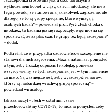
„Szczepionka stosowana jest u osób dorosłych z
wykluczeniem kobiet w ciąży, dzieci i młodzieży, ale nie z
tego powodu, że stanowi ona jakiekolwiek zagrożenie, ale
dlatego, że to są grupy specjalne, które wymagają
osobnych badań” – powiedział prof. Pyrć. „Jeśli chodzi o
młodzież, to badania już się rozpoczęły, więc można się
spodziewać, że za jakiś czas te grupy też będą szczepione”
– dodał.
Podkreślił, że w przypadku ozdrowieńców szczepienie nie
stanowi dla nich zagrożenia. „Można natomiast pomyśleć
o tym, żeby troszkę odpuścić te kolejkę, ponieważ
wszyscy wiemy, że tych szczepionek jest w tym momencie
za mało. Najważniejsze jest, żeby wyszczepić seniorów,
którzy są najbardziej wrażliwą grupą społeczną” –
powiedział wirusolog.
Jak zaznaczył – „Jeśli w ostatnim czasie
przechorowaliśmy COVID-19, to można pomyśleć, żeby