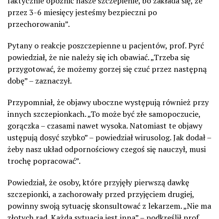
faktycznie opóźnić nasze szczepienie, bo zakłada się, że
przez 3-6 miesięcy jesteśmy bezpieczni po
przechorowaniu”.
Pytany o reakcje poszczepienne u pacjentów, prof. Pyrć
powiedział, że nie należy się ich obawiać. „Trzeba się
przygotować, że możemy gorzej się czuć przez następną
dobę” – zaznaczył.
Przypomniał, że objawy uboczne występują również przy
innych szczepionkach. „To może być złe samopoczucie,
gorączka – czasami nawet wysoka. Natomiast te objawy
ustępują dosyć szybko” – powiedział wirusolog. Jak dodał –
żeby nasz układ odpornościowy czegoś się nauczył, musi
trochę popracować”.
Powiedział, że osoby, które przyjęły pierwszą dawkę
szczepionki, a zachorowały przed przyjęciem drugiej,
powinny swoją sytuację skonsultować z lekarzem. „Nie ma
złotych rad. Każda sytuacja jest inna” – podkreślił prof.