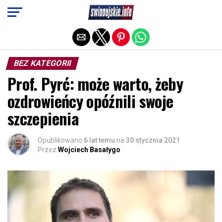
Exit mobile version
BEZ KATEGORII
Prof. Pyrć: może warto, żeby
ozdrowieńcy opóźnili swoje
szczepienia
Opublikowano
6 lat temu
na
30 stycznia 2021
Przez
Wojciech Basałygo