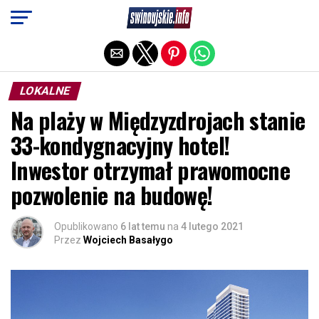
Exit mobile version
LOKALNE
Na plaży w Międzyzdrojach stanie
33-kondygnacyjny hotel!
Inwestor otrzymał prawomocne
pozwolenie na budowę!
Opublikowano
6 lat temu
na
4 lutego 2021
Przez
Wojciech Basałygo