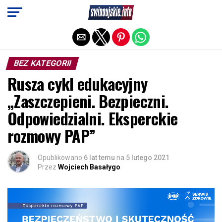
Exit mobile version
BEZ KATEGORII
Rusza cykl edukacyjny
„Zaszczepieni. Bezpieczni.
Odpowiedzialni. Eksperckie
rozmowy PAP”
Opublikowano
6 lat temu
na
5 lutego 2021
Przez
Wojciech Basałygo