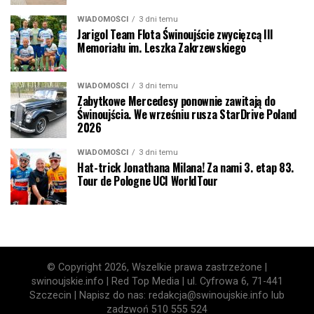
WIADOMOŚCI
3 dni temu
Jarigol Team Flota Świnoujście zwycięzcą III
Memoriału im. Leszka Zakrzewskiego
WIADOMOŚCI
3 dni temu
Zabytkowe Mercedesy ponownie zawitają do
Świnoujścia. We wrześniu rusza StarDrive Poland
2026
WIADOMOŚCI
3 dni temu
Hat-trick Jonathana Milana! Za nami 3. etap 83.
Tour de Pologne UCI WorldTour
© Copyright 2026, Wszelkie prawa zastrzeżone |
swinoujskie.info | Red Top Media | ul. Cyfrowa 6, 71-441
Szczecin | Napisz do nas: redakcja@swinoujskie.info lub
zadzwoń 510 555 524