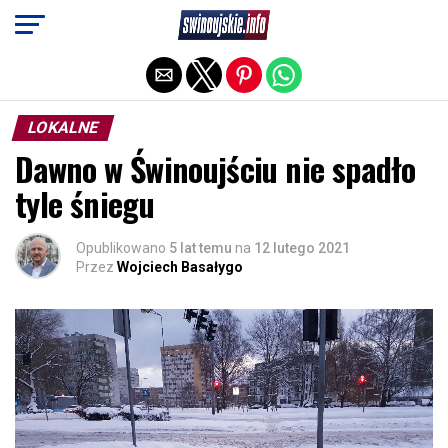
Exit mobile version
LOKALNE
Dawno w Świnoujściu nie spadło
tyle śniegu
Opublikowano
5 lat temu
na
12 lutego 2021
Przez
Wojciech Basałygo