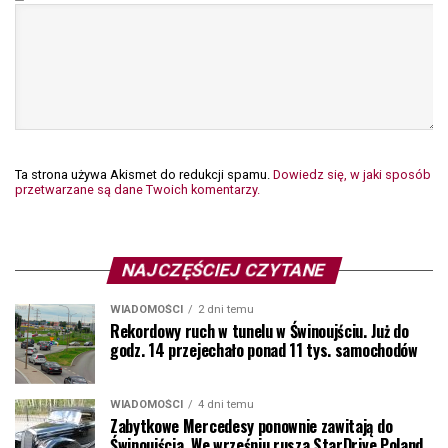
Ta strona używa Akismet do redukcji spamu.
Dowiedz się, w jaki sposób
przetwarzane są dane Twoich komentarzy.
NAJCZĘŚCIEJ CZYTANE
WIADOMOŚCI
2 dni temu
Rekordowy ruch w tunelu w Świnoujściu. Już do
godz. 14 przejechało ponad 11 tys. samochodów
WIADOMOŚCI
4 dni temu
Zabytkowe Mercedesy ponownie zawitają do
Świnoujścia. We wrześniu rusza StarDrive Poland