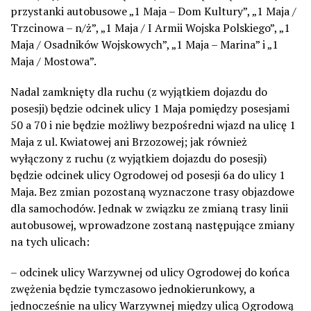
przystanki autobusowe „1 Maja – Dom Kultury”, „1 Maja /
Trzcinowa – n/ż”, „1 Maja / I Armii Wojska Polskiego”, „1
Maja / Osadników Wojskowych”, „1 Maja – Marina” i „1
Maja / Mostowa”.
Nadal zamknięty dla ruchu (z wyjątkiem dojazdu do
posesji) będzie odcinek ulicy 1 Maja pomiędzy posesjami
50 a 70 i nie będzie możliwy bezpośredni wjazd na ulicę 1
Maja z ul. Kwiatowej ani Brzozowej; jak również
wyłączony z ruchu (z wyjątkiem dojazdu do posesji)
będzie odcinek ulicy Ogrodowej od posesji 6a do ulicy 1
Maja. Bez zmian pozostaną wyznaczone trasy objazdowe
dla samochodów. Jednak w związku ze zmianą trasy linii
autobusowej, wprowadzone zostaną następujące zmiany
na tych ulicach:
– odcinek ulicy Warzywnej od ulicy Ogrodowej do końca
zwężenia będzie tymczasowo jednokierunkowy, a
jednocześnie na ulicy Warzywnej między ulicą Ogrodową