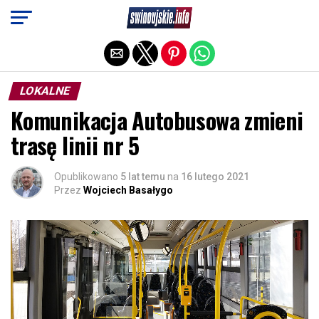
Exit mobile version
LOKALNE
Komunikacja Autobusowa zmieni
trasę linii nr 5
Opublikowano
5 lat temu
na
16 lutego 2021
Przez
Wojciech Basałygo