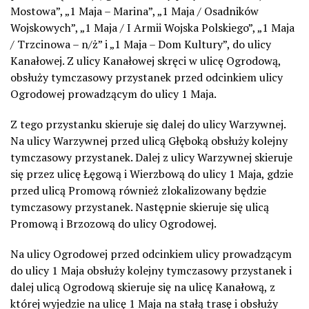
Mostowa”, „1 Maja – Marina”, „1 Maja / Osadników
Wojskowych”, „1 Maja / I Armii Wojska Polskiego”, „1 Maja
/ Trzcinowa – n/ż” i „1 Maja – Dom Kultury”, do ulicy
Kanałowej. Z ulicy Kanałowej skręci w ulicę Ogrodową,
obsłuży tymczasowy przystanek przed odcinkiem ulicy
Ogrodowej prowadzącym do ulicy 1 Maja.
Z tego przystanku skieruje się dalej do ulicy Warzywnej.
Na ulicy Warzywnej przed ulicą Głęboką obsłuży kolejny
tymczasowy przystanek. Dalej z ulicy Warzywnej skieruje
się przez ulicę Łęgową i Wierzbową do ulicy 1 Maja, gdzie
przed ulicą Promową również zlokalizowany będzie
tymczasowy przystanek. Następnie skieruje się ulicą
Promową i Brzozową do ulicy Ogrodowej.
Na ulicy Ogrodowej przed odcinkiem ulicy prowadzącym
do ulicy 1 Maja obsłuży kolejny tymczasowy przystanek i
dalej ulicą Ogrodową skieruje się na ulicę Kanałową, z
której wyjedzie na ulicę 1 Maja na stałą trasę i obsłuży