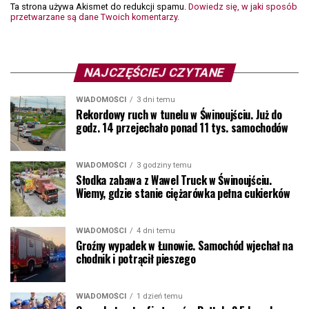
Ta strona używa Akismet do redukcji spamu.
Dowiedz się, w jaki sposób
przetwarzane są dane Twoich komentarzy.
NAJCZĘŚCIEJ CZYTANE
WIADOMOŚCI
3 dni temu
Rekordowy ruch w tunelu w Świnoujściu. Już do
godz. 14 przejechało ponad 11 tys. samochodów
WIADOMOŚCI
3 godziny temu
Słodka zabawa z Wawel Truck w Świnoujściu.
Wiemy, gdzie stanie ciężarówka pełna cukierków
WIADOMOŚCI
4 dni temu
Groźny wypadek w Łunowie. Samochód wjechał na
chodnik i potrącił pieszego
WIADOMOŚCI
1 dzień temu