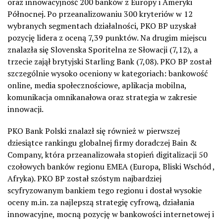
oraz innowacyjność 200 banków z Europy i Ameryki
Północnej. Po przeanalizowaniu 300 kryteriów w 12
wybranych segmentach działalności, PKO BP uzyskał
pozycję lidera z oceną 7,39 punktów. Na drugim miejscu
znalazła się Slovenska Sporitelna ze Słowacji (7,12), a
trzecie zajął brytyjski Starling Bank (7,08). PKO BP został
szczególnie wysoko oceniony w kategoriach: bankowość
online, media społecznościowe, aplikacja mobilna,
komunikacja omnikanałowa oraz strategia w zakresie
innowacji.
PKO Bank Polski znalazł się również w pierwszej
dziesiątce rankingu globalnej firmy doradczej Bain &
Company, która przeanalizowała stopień digitalizacji 50
czołowych banków regionu EMEA (Europa, Bliski Wschód ,
Afryka). PKO BP został szóstym najbardziej
scyfryzowanym bankiem tego regionu i dostał wysokie
oceny m.in. za najlepszą strategię cyfrową, działania
innowacyjne, mocną pozycję w bankowości internetowej i