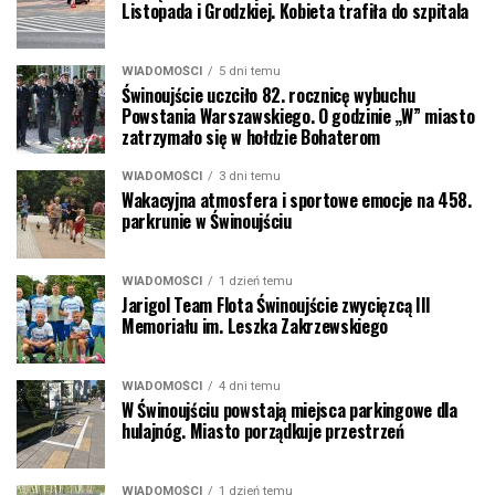
Listopada i Grodzkiej. Kobieta trafiła do szpitala
WIADOMOŚCI
5 dni temu
Świnoujście uczciło 82. rocznicę wybuchu
Powstania Warszawskiego. O godzinie „W” miasto
zatrzymało się w hołdzie Bohaterom
WIADOMOŚCI
3 dni temu
Wakacyjna atmosfera i sportowe emocje na 458.
parkrunie w Świnoujściu
WIADOMOŚCI
1 dzień temu
Jarigol Team Flota Świnoujście zwycięzcą III
Memoriału im. Leszka Zakrzewskiego
WIADOMOŚCI
4 dni temu
W Świnoujściu powstają miejsca parkingowe dla
hulajnóg. Miasto porządkuje przestrzeń
WIADOMOŚCI
1 dzień temu