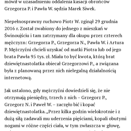
mówił w uzasadnieniu oddalenia kasacji obrońców
Grzegorza P. i Pawła W. sędzia Marek Siwek.
Niepełnosprawny ruchowo Piotr W. zginął 29 grudnia
2016 r. Został zwabiony do jednego z mieszkań w
Świnoujściu i tam zatrzymany dla okupu przez czterech
mężczyzn: Grzegorza P., Grzegorza N., Pawła W. i Artura
P. Mężczyźni chcieli uzyskać od matki Piotra lub od jego
brata Pawła 95 tys. zł. Miała to być kwota, którą brat
dziewiętnastolatka obiecał Grzegorzowi P., a związana
była z planowaną przez nich nielegalną działalnością
internetową.
Jak ustalono, gdy mężczyźni dowiedzieli się, że nie
otrzymają pieniędzy, trzech z nich – Grzegorz P.,
Grzegorz N. i Paweł W. – zaczęło bić i kopać
dziewiętnastolatka. „Przez kilka godzin wielokrotnie i z
dużą siłą zadawali mu uderzenia pięściami, kopali obutymi
nogami w różne części ciała, w tym zwłaszcza w głowę,