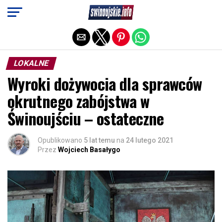
Exit mobile version
LOKALNE
Wyroki dożywocia dla sprawców
okrutnego zabójstwa w
Świnoujściu – ostateczne
Opublikowano
5 lat temu
na
24 lutego 2021
Przez
Wojciech Basałygo