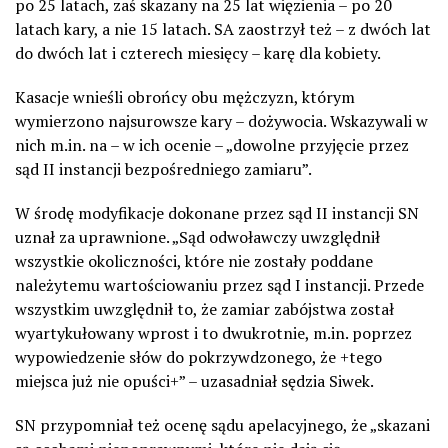
po 25 latach, zaś skazany na 25 lat więzienia – po 20
latach kary, a nie 15 latach. SA zaostrzył też – z dwóch lat
do dwóch lat i czterech miesięcy – karę dla kobiety.
Kasacje wnieśli obrońcy obu mężczyzn, którym
wymierzono najsurowsze kary – dożywocia. Wskazywali w
nich m.in. na – w ich ocenie – „dowolne przyjęcie przez
sąd II instancji bezpośredniego zamiaru”.
W środę modyfikacje dokonane przez sąd II instancji SN
uznał za uprawnione. „Sąd odwoławczy uwzględnił
wszystkie okoliczności, które nie zostały poddane
należytemu wartościowaniu przez sąd I instancji. Przede
wszystkim uwzględnił to, że zamiar zabójstwa został
wyartykułowany wprost i to dwukrotnie, m.in. poprzez
wypowiedzenie słów do pokrzywdzonego, że +tego
miejsca już nie opuści+” – uzasadniał sędzia Siwek.
SN przypomniał też ocenę sądu apelacyjnego, że „skazani