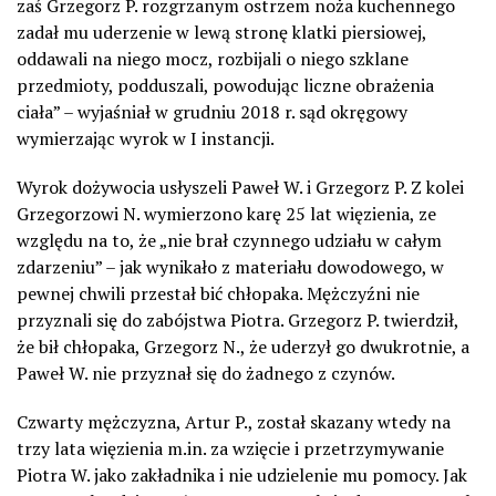
zaś Grzegorz P. rozgrzanym ostrzem noża kuchennego
zadał mu uderzenie w lewą stronę klatki piersiowej,
oddawali na niego mocz, rozbijali o niego szklane
przedmioty, podduszali, powodując liczne obrażenia
ciała” – wyjaśniał w grudniu 2018 r. sąd okręgowy
wymierzając wyrok w I instancji.
Wyrok dożywocia usłyszeli Paweł W. i Grzegorz P. Z kolei
Grzegorzowi N. wymierzono karę 25 lat więzienia, ze
względu na to, że „nie brał czynnego udziału w całym
zdarzeniu” – jak wynikało z materiału dowodowego, w
pewnej chwili przestał bić chłopaka. Mężczyźni nie
przyznali się do zabójstwa Piotra. Grzegorz P. twierdził,
że bił chłopaka, Grzegorz N., że uderzył go dwukrotnie, a
Paweł W. nie przyznał się do żadnego z czynów.
Czwarty mężczyzna, Artur P., został skazany wtedy na
trzy lata więzienia m.in. za wzięcie i przetrzymywanie
Piotra W. jako zakładnika i nie udzielenie mu pomocy. Jak