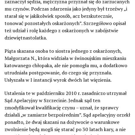
zaznaczył sędzia, mężczyzna przyznał się do zarzucanych
mu czynów. Podczas zdarzenia jako jedyny był trzeźwy „i
starał się w jakikolwiek sposób, acz bezskutecznie,
tonować pozostałych oskarżonych”. Szczegółowo opisał
też udział i rolę każdego z oskarżonych w zabójstwie
dziewiętnastolatka.
Piąta skazana osoba to siostra jednego z oskarżonych,
Małgorzata N., która widziała w świnoujskim mieszkaniu
katowanego chłopaka, ale nie pomogła mu, a dodatkowo
utrudniała postępowanie, do czego się przyznała.
Usłyszała w I instancji wyrok dwóch lat więzienia.
Ustalenia te w październiku 2010 r. zasadniczo utrzymał
Sąd Apelacyjny w Szczecinie. Jednak sąd ten
zmodyfikował kwalifikację czynu – uznał, że sprawcy
działali „w zamiarze bezpośrednim”. Sąd apelacyjny orzekł
ponadto, że dwaj skazani na dożywocie o warunkowe
zwolnienie będą mogli się starać po 30 latach kary, a nie