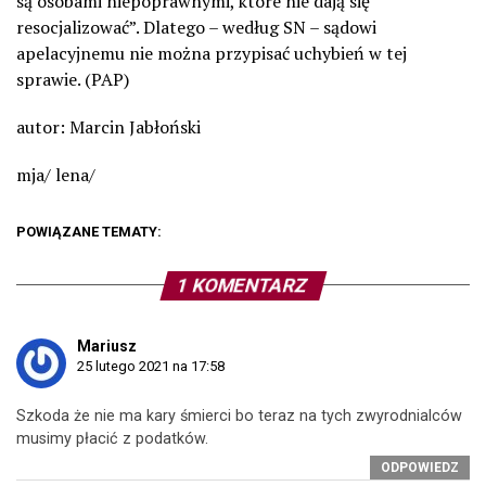
są osobami niepoprawnymi, które nie dają się
resocjalizować”. Dlatego – według SN – sądowi
apelacyjnemu nie można przypisać uchybień w tej
sprawie. (PAP)
autor: Marcin Jabłoński
mja/ lena/
POWIĄZANE TEMATY:
1 KOMENTARZ
Mariusz
25 lutego 2021 na 17:58
Szkoda że nie ma kary śmierci bo teraz na tych zwyrodnialców
musimy płacić z podatków.
ODPOWIEDZ