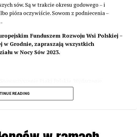
szych sów. Są w trakcie okresu godowego – i
 albo pióra oczywiście. Sowom z podniecenia –
…
uropejskim Funduszem Rozwoju Wsi Polskiej –
 w Grodnie, zapraszają wszystkich
ziału w Nocy Sów 2023.
Stowarzyszenie Ptaki Polskie. Wydarzenie
3 r
. wg harmonogramu przedstawionego na
TINUE READING
iologii i zwyczajach sów, wystawy, quizy
w w terenie – w wybranych punktach terenowych
ziału w Akcji, włączenia się w aktywne
iadczeń przy grillu.
Na wydarzenie obowiązują