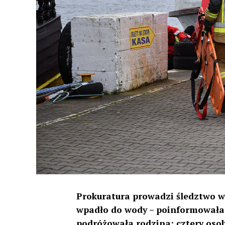
Prokuratura prowadzi śledztwo w
wpadło do wody – poinformowała
podróżowała rodzina; cztery osoby