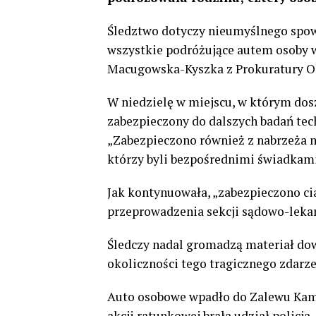
Śledztwo dotyczy nieumyślnego spow
wszystkie podróżujące autem osoby w
Macugowska-Kyszka z Prokuratury Ok
W niedzielę w miejscu, w którym dos
zabezpieczony do dalszych badań te
„Zabezpieczono również z nabrzeża m
którzy byli bezpośrednimi świadkami
Jak kontynuowała, „zabezpieczono c
przeprowadzenia sekcji sądowo-lekars
Śledczy nadal gromadzą materiał dow
okoliczności tego tragicznego zdarze
Auto osobowe wpadło do Zalewu Kami
akcji ratunkowej brała udział policj