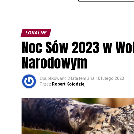
LOKALNE
Noc Sów 2023 w Wo
Narodowym
Opublikowano
3 lata temu
na
10 lutego 2023
Przez
Robert Kołodziej