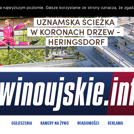
na najwyższym poziomie. Dalsze korzystanie ze strony oznacza, że zgadz
OGŁOSZENIA
KAMERY NA ŻYWO
WIADOMOŚCI
REKLAMA