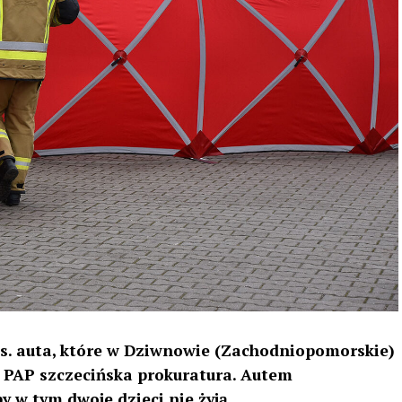
s. auta, które w Dziwnowie (Zachodniopomorskie)
 PAP szczecińska prokuratura. Autem
 w tym dwoje dzieci nie żyją.