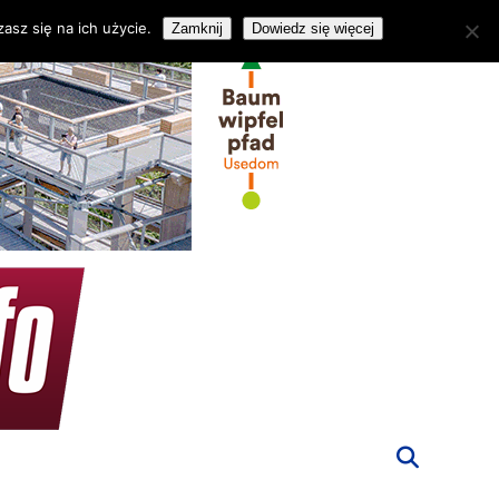
asz się na ich użycie.
Zamknij
Dowiedz się więcej