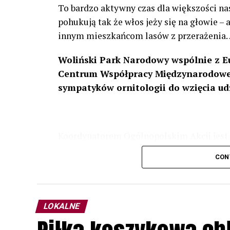
To bardzo aktywny czas dla większości na
pohukują tak że włos jeży się na głowie –
innym mieszkańcom lasów z przerażenia
Woliński Park Narodowy wspólnie z E
Centrum Współpracy Międzynarodowej
sympatyków ornitologii do wzięcia ud
Koordynatorem Ogólnopolskim Akcji jest 
odbędzie się w dniach
24 i 25 lutego 202
CON
plakacie. W programie m. in. prelekcja o b
przyrodnicze o sowach, nasłuchiwania só
parku.
LOKALNE
Wszystkich uczestników zapraszamy do ud
rozpoznawanie głosów sów i wymianę dośw