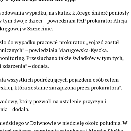
odowania wypadku, na skutek którego śmierć poniosły
 tym dwoje dzieci – powiedziała PAP prokurator Alicja
ręgowej w Szczecinie.
zło do wypadku pracował prokurator. „Pojazd został
chnicznych” – powiedziała Macugowska-Kyszka.
onitoring. Przesłuchano także świadków w tym tych,
 zdarzenia” – dodała.
iała wszystkich podróżujących pojazdem osób celem
kiej, która zostanie zarządzona przez prokuratora”.
odowy, który pozwoli na ustalenie przyczyn i
nia – dodała.
eńskiego w Dziwnowie w niedzielę około południa. W
a, straż pożarna, pogotowie ratunkowe i Morska Służba