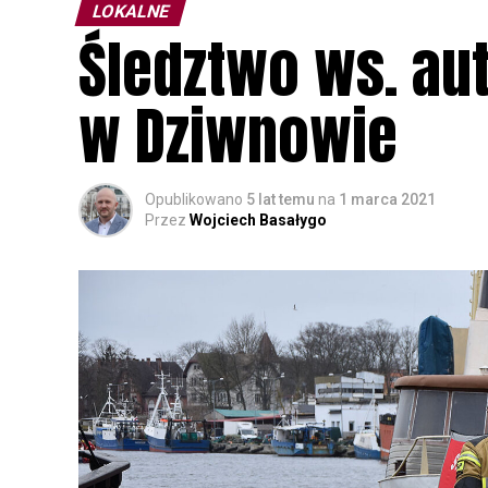
LOKALNE
Śledztwo ws. au
w Dziwnowie
Opublikowano
5 lat temu
na
1 marca 2021
Przez
Wojciech Basałygo