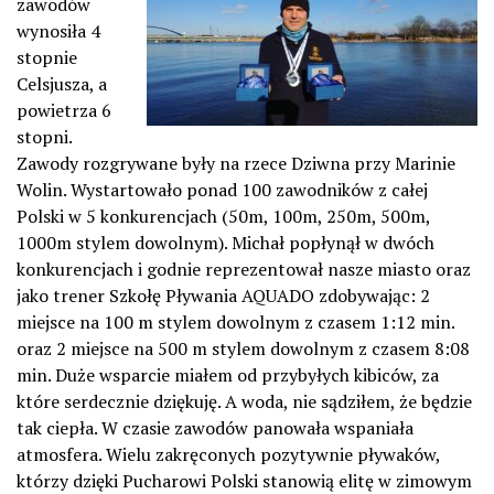
zawodów
wynosiła 4
stopnie
Celsjusza, a
powietrza 6
stopni.
Zawody rozgrywane były na rzece Dziwna przy Marinie
Wolin. Wystartowało ponad 100 zawodników z całej
Polski w 5 konkurencjach (50m, 100m, 250m, 500m,
1000m stylem dowolnym). Michał popłynął w dwóch
konkurencjach i godnie reprezentował nasze miasto oraz
jako trener Szkołę Pływania AQUADO zdobywając: 2
miejsce na 100 m stylem dowolnym z czasem 1:12 min.
oraz 2 miejsce na 500 m stylem dowolnym z czasem 8:08
min. Duże wsparcie miałem od przybyłych kibiców, za
które serdecznie dziękuję. A woda, nie sądziłem, że będzie
tak ciepła. W czasie zawodów panowała wspaniała
atmosfera. Wielu zakręconych pozytywnie pływaków,
którzy dzięki Pucharowi Polski stanowią elitę w zimowym