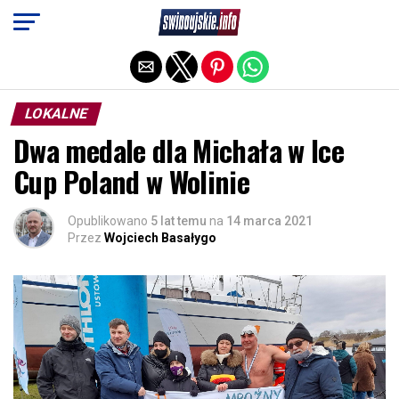
Exit mobile version
LOKALNE
Dwa medale dla Michała w Ice
Cup Poland w Wolinie
Opublikowano
5 lat temu
na
14 marca 2021
Przez
Wojciech Basałygo