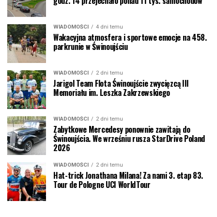
godz. 14 przejechało ponad 11 tys. samochodów
WIADOMOŚCI
4 dni temu
Wakacyjna atmosfera i sportowe emocje na 458.
parkrunie w Świnoujściu
WIADOMOŚCI
2 dni temu
Jarigol Team Flota Świnoujście zwycięzcą III
Memoriału im. Leszka Zakrzewskiego
WIADOMOŚCI
2 dni temu
Zabytkowe Mercedesy ponownie zawitają do
Świnoujścia. We wrześniu rusza StarDrive Poland
2026
WIADOMOŚCI
2 dni temu
Hat-trick Jonathana Milana! Za nami 3. etap 83.
Tour de Pologne UCI WorldTour