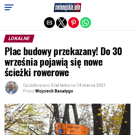
Exit mobile version
LOKALNE
Plac budowy przekazany! Do 30
września pojawią się nowe
ścieżki rowerowe
Opublikowano
5 lat temu
na
14 marca 2021
Przez
Wojciech Basałygo