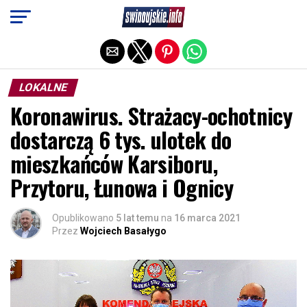
Exit mobile version
LOKALNE
Koronawirus. Strażacy-ochotnicy
dostarczą 6 tys. ulotek do
mieszkańców Karsiboru,
Przytoru, Łunowa i Ognicy
Opublikowano
5 lat temu
na
16 marca 2021
Przez
Wojciech Basałygo