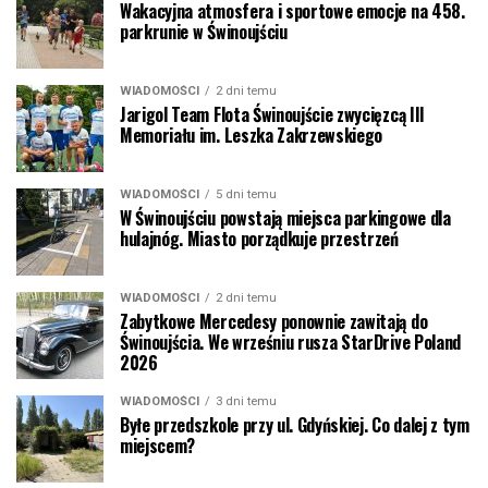
Wakacyjna atmosfera i sportowe emocje na 458.
parkrunie w Świnoujściu
WIADOMOŚCI
2 dni temu
Jarigol Team Flota Świnoujście zwycięzcą III
Memoriału im. Leszka Zakrzewskiego
WIADOMOŚCI
5 dni temu
W Świnoujściu powstają miejsca parkingowe dla
hulajnóg. Miasto porządkuje przestrzeń
WIADOMOŚCI
2 dni temu
Zabytkowe Mercedesy ponownie zawitają do
Świnoujścia. We wrześniu rusza StarDrive Poland
2026
WIADOMOŚCI
3 dni temu
Byłe przedszkole przy ul. Gdyńskiej. Co dalej z tym
miejscem?