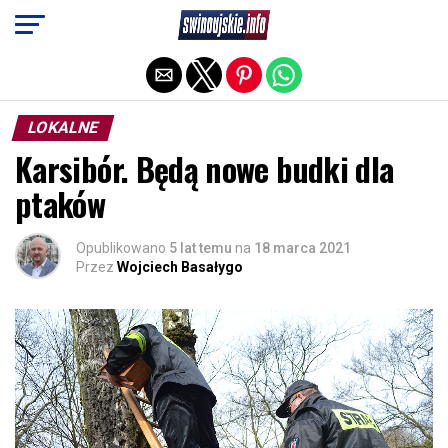
Exit mobile version
LOKALNE
Karsibór. Będą nowe budki dla
ptaków
Opublikowano
5 lat temu
na
18 marca 2021
Przez
Wojciech Basałygo