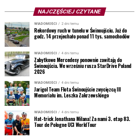
NAJCZĘŚCIEJ CZYTANE
WIADOMOŚCI
2 dni temu
Rekordowy ruch w tunelu w Świnoujściu. Już do
godz. 14 przejechało ponad 11 tys. samochodów
WIADOMOŚCI
4 dni temu
Zabytkowe Mercedesy ponownie zawitają do
Świnoujścia. We wrześniu rusza StarDrive Poland
2026
WIADOMOŚCI
4 dni temu
Jarigol Team Flota Świnoujście zwycięzcą III
Memoriału im. Leszka Zakrzewskiego
WIADOMOŚCI
4 dni temu
Hat-trick Jonathana Milana! Za nami 3. etap 83.
Tour de Pologne UCI WorldTour