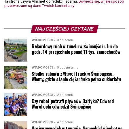
Ta strona używa Akismet do redukcji spamu.
Dowiedz się, w jaki sposób
przetwarzane są dane Twoich komentarzy.
NAJCZĘŚCIEJ CZYTANE
WIADOMOŚCI
3 dni temu
Rekordowy ruch w tunelu w Świnoujściu. Już do
godz. 14 przejechało ponad 11 tys. samochodów
WIADOMOŚCI
5 godzin temu
Słodka zabawa z Wawel Truck w Świnoujściu.
Wiemy, gdzie stanie ciężarówka pełna cukierków
WIADOMOŚCI
2 dni temu
Czy robot potrafi pływać w Bałtyku? Edward
Warchocki odwiedził Świnoujście
WIADOMOŚCI
4 dni temu
Groźny wypadek w Łunowie. Samochód wjechał na