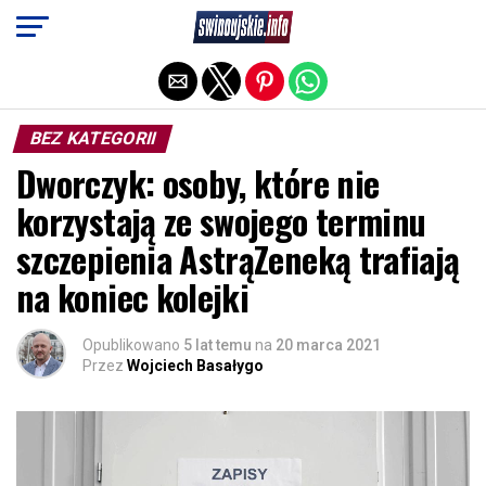
Exit mobile version
BEZ KATEGORII
Dworczyk: osoby, które nie
korzystają ze swojego terminu
szczepienia AstrąZeneką trafiają
na koniec kolejki
Opublikowano
5 lat temu
na
20 marca 2021
Przez
Wojciech Basałygo