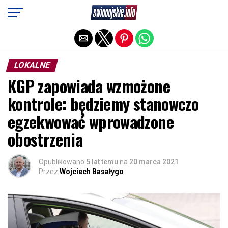
Exit mobile version
LOKALNE
KGP zapowiada wzmożone
kontrole: będziemy stanowczo
egzekwować wprowadzone
obostrzenia
Opublikowano
5 lat temu
na
20 marca 2021
Przez
Wojciech Basałygo