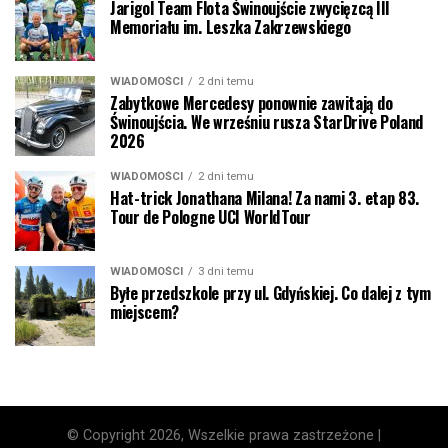
Jarigol Team Flota Świnoujście zwycięzcą III
Memoriału im. Leszka Zakrzewskiego
WIADOMOŚCI
2 dni temu
Zabytkowe Mercedesy ponownie zawitają do
Świnoujścia. We wrześniu rusza StarDrive Poland
2026
WIADOMOŚCI
2 dni temu
Hat-trick Jonathana Milana! Za nami 3. etap 83.
Tour de Pologne UCI WorldTour
WIADOMOŚCI
3 dni temu
Byłe przedszkole przy ul. Gdyńskiej. Co dalej z tym
miejscem?
© Copyright 2026, Wszelkie prawa zastrzeżone |