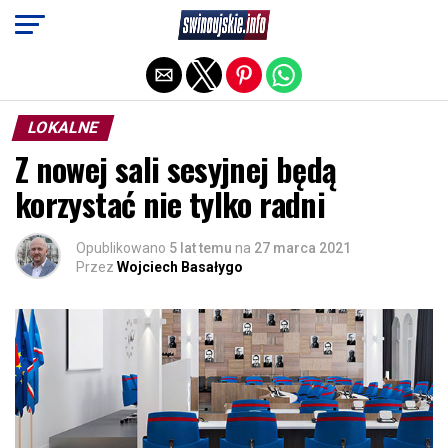
Exit mobile version
LOKALNE
Z nowej sali sesyjnej będą
korzystać nie tylko radni
Opublikowano
5 lat temu
na
27 marca 2021
Przez
Wojciech Basałygo