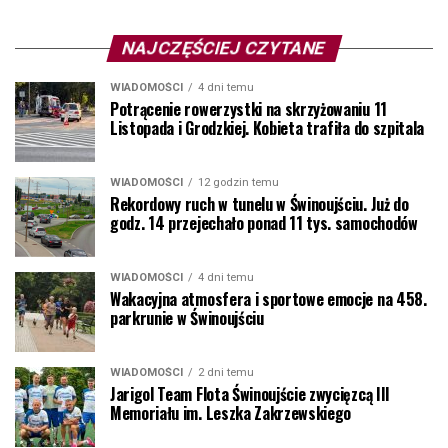
NAJCZĘŚCIEJ CZYTANE
WIADOMOŚCI
4 dni temu
Potrącenie rowerzystki na skrzyżowaniu 11
Listopada i Grodzkiej. Kobieta trafiła do szpitala
WIADOMOŚCI
12 godzin temu
Rekordowy ruch w tunelu w Świnoujściu. Już do
godz. 14 przejechało ponad 11 tys. samochodów
WIADOMOŚCI
4 dni temu
Wakacyjna atmosfera i sportowe emocje na 458.
parkrunie w Świnoujściu
WIADOMOŚCI
2 dni temu
Jarigol Team Flota Świnoujście zwycięzcą III
Memoriału im. Leszka Zakrzewskiego