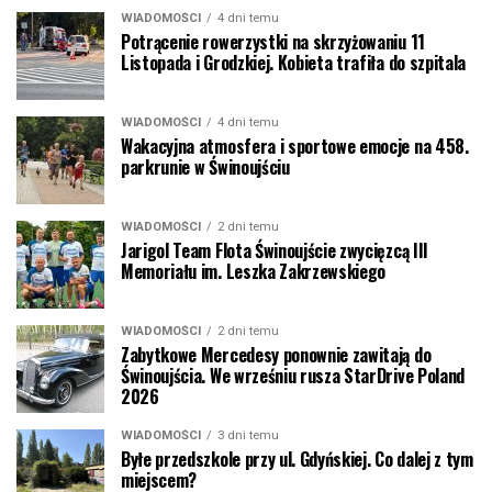
WIADOMOŚCI
4 dni temu
Potrącenie rowerzystki na skrzyżowaniu 11
Listopada i Grodzkiej. Kobieta trafiła do szpitala
WIADOMOŚCI
4 dni temu
Wakacyjna atmosfera i sportowe emocje na 458.
parkrunie w Świnoujściu
WIADOMOŚCI
2 dni temu
Jarigol Team Flota Świnoujście zwycięzcą III
Memoriału im. Leszka Zakrzewskiego
WIADOMOŚCI
2 dni temu
Zabytkowe Mercedesy ponownie zawitają do
Świnoujścia. We wrześniu rusza StarDrive Poland
2026
WIADOMOŚCI
3 dni temu
Byłe przedszkole przy ul. Gdyńskiej. Co dalej z tym
miejscem?