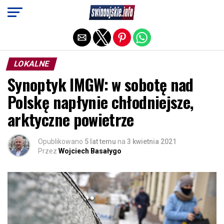
Exit mobile version
LOKALNE
Synoptyk IMGW: w sobotę nad
Polskę napłynie chłodniejsze,
arktyczne powietrze
Opublikowano
5 lat temu
na
3 kwietnia 2021
Przez
Wojciech Basałygo