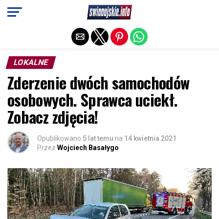
Exit mobile version
LOKALNE
Zderzenie dwóch samochodów
osobowych. Sprawca uciekł.
Zobacz zdjęcia!
Opublikowano
5 lat temu
na
14 kwietnia 2021
Przez
Wojciech Basałygo