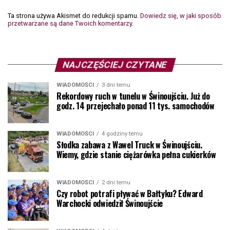
Ta strona używa Akismet do redukcji spamu.
Dowiedz się, w jaki sposób
przetwarzane są dane Twoich komentarzy.
NAJCZĘŚCIEJ CZYTANE
WIADOMOŚCI
3 dni temu
Rekordowy ruch w tunelu w Świnoujściu. Już do
godz. 14 przejechało ponad 11 tys. samochodów
WIADOMOŚCI
4 godziny temu
Słodka zabawa z Wawel Truck w Świnoujściu.
Wiemy, gdzie stanie ciężarówka pełna cukierków
WIADOMOŚCI
2 dni temu
Czy robot potrafi pływać w Bałtyku? Edward
Warchocki odwiedził Świnoujście