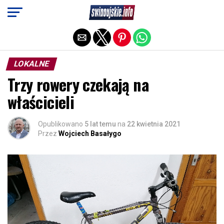
Exit mobile version
LOKALNE
Trzy rowery czekają na
właścicieli
Opublikowano
5 lat temu
na
22 kwietnia 2021
Przez
Wojciech Basałygo