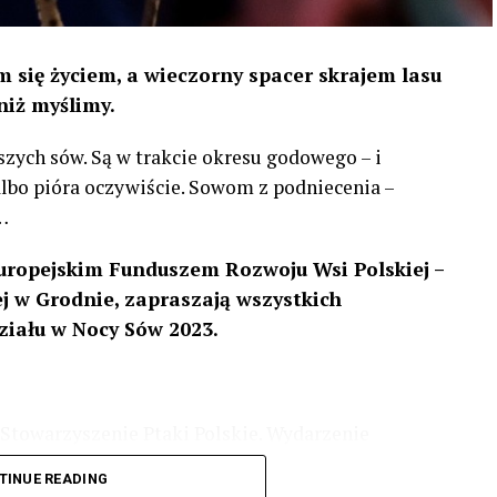
 się życiem, a wieczorny spacer skrajem lasu
niż myślimy.
szych sów. Są w trakcie okresu godowego – i
 albo pióra oczywiście. Sowom z podniecenia –
…
uropejskim Funduszem Rozwoju Wsi Polskiej –
 w Grodnie, zapraszają wszystkich
ziału w Nocy Sów 2023.
Stowarzyszenie Ptaki Polskie. Wydarzenie
3 r
. wg harmonogramu przedstawionego na
TINUE READING
iologii i zwyczajach sów, wystawy, quizy