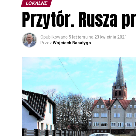
LOKALNE
Przytór. Rusza 
Opublikowano
5 lat temu
na
23 kwietnia 2021
Przez
Wojciech Basałygo