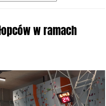
w w terenie – w wybranych punktach terenowych
ziału w Akcji, włączenia się w aktywne
hłopców w ramach
iadczeń przy grillu.
Na wydarzenie obowiązują