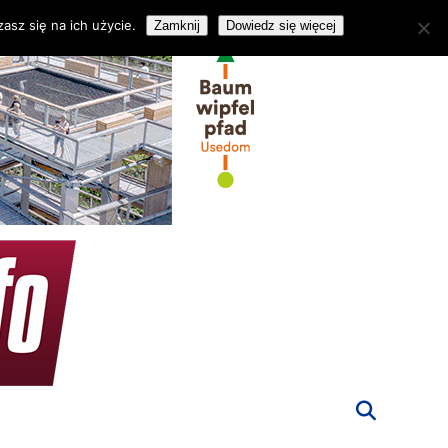
asz się na ich użycie.
Zamknij
Dowiedz się więcej