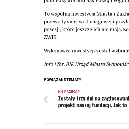
pomiędzy ulicami Sąsiedzką i Pogod
To wspólna inwestycja Miasta i Zakł
przewody sieci wodociągowej i przyłą
posesji, które jeszcze ich nie mają. 
ZWiK.
Wykonawca inwestycji został wybrany 
Info i fot. BIK Urząd Miasta Świnoujśc
POWIĄZANE TEMATY:
NIE PRZEGAP
Zostały trzy dni na zagłosowan
projekt naszej fundacji. Jak to