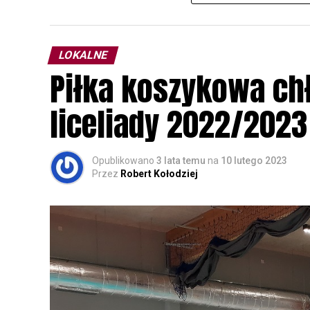
przyrodnicze o sowach, nasłuchiwania só
parku.
LOKALNE
Wszystkich uczestników zapraszamy do ud
Piłka koszykowa c
rozpoznawanie głosów sów i wymianę dośw
zapisy.
liceliady 2022/2023
Opublikowano
3 lata temu
na
10 lutego 2023
Przez
Robert Kołodziej