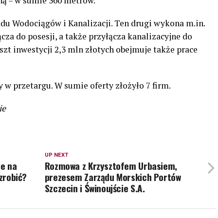
ną – w sumie 360 metrów.
adu Wodociągów i Kanalizacji. Ten drugi wykona m.in.
cza do posesji, a także przyłącza kanalizacyjne do
Koszt inwestycji 2,3 mln złotych obejmuje także prace
w przetargu. W sumie oferty złożyło 7 firm.
ie
UP NEXT
ie na
Rozmowa z Krzysztofem Urbasiem,
 zrobić?
prezesem Zarządu Morskich Portów
Szczecin i Świnoujście S.A.