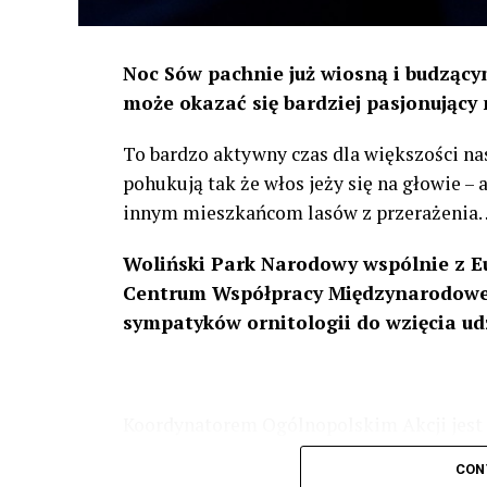
Noc Sów pachnie już wiosną i budzącym
może okazać się bardziej pasjonujący 
To bardzo aktywny czas dla większości na
pohukują tak że włos jeży się na głowie –
innym mieszkańcom lasów z przerażenia
Woliński Park Narodowy wspólnie z E
Centrum Współpracy Międzynarodowej
sympatyków ornitologii do wzięcia ud
Koordynatorem Ogólnopolskim Akcji jest 
odbędzie się w dniach
24 i 25 lutego 202
CON
plakacie. W programie m. in. prelekcja o b