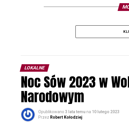
MO
KL
LOKALNE
Noc Sów 2023 w Wo
Narodowym
Opublikowano
3 lata temu
na
10 lutego 2023
Przez
Robert Kołodziej