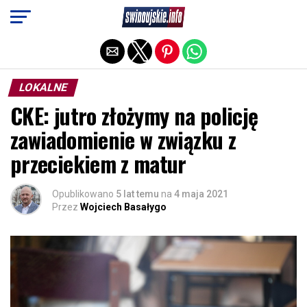
Exit mobile version
LOKALNE
CKE: jutro złożymy na policję
zawiadomienie w związku z
przeciekiem z matur
Opublikowano
5 lat temu
na
4 maja 2021
Przez
Wojciech Basałygo