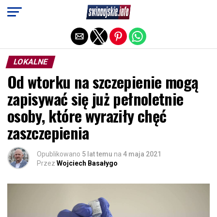
Exit mobile version
LOKALNE
Od wtorku na szczepienie mogą
zapisywać się już pełnoletnie
osoby, które wyraziły chęć
zaszczepienia
Opublikowano
5 lat temu
na
4 maja 2021
Przez
Wojciech Basałygo