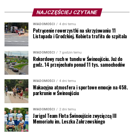
NAJCZĘŚCIEJ CZYTANE
WIADOMOŚCI
4 dni temu
Potrącenie rowerzystki na skrzyżowaniu 11
Listopada i Grodzkiej. Kobieta trafiła do szpitala
WIADOMOŚCI
7 godzin temu
Rekordowy ruch w tunelu w Świnoujściu. Już do
godz. 14 przejechało ponad 11 tys. samochodów
WIADOMOŚCI
4 dni temu
Wakacyjna atmosfera i sportowe emocje na 458.
parkrunie w Świnoujściu
WIADOMOŚCI
2 dni temu
Jarigol Team Flota Świnoujście zwycięzcą III
Memoriału im. Leszka Zakrzewskiego