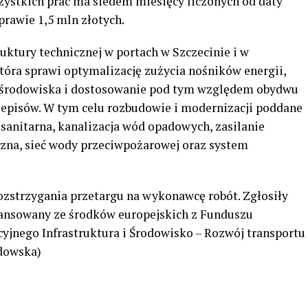
ystkich prac ma siedem miesięcy liczonych od daty
prawie 1,5 mln złotych.
uktury technicznej w portach w Szczecinie i w
tóra sprawi optymalizację zużycia nośników energii,
y środowiska i dostosowanie pod tym względem obydwu
zepisów. W tym celu rozbudowie i modernizacji poddane
 sanitarna, kanalizacja wód opadowych, zasilanie
czna, sieć wody przeciwpożarowej oraz system
rozstrzygania przetargu na wykonawcę robót. Zgłosiły
inansowany
ze środków europejskich z Funduszu
yjnego Infrastruktura i Środowisko
– Rozwój transportu
dowska)