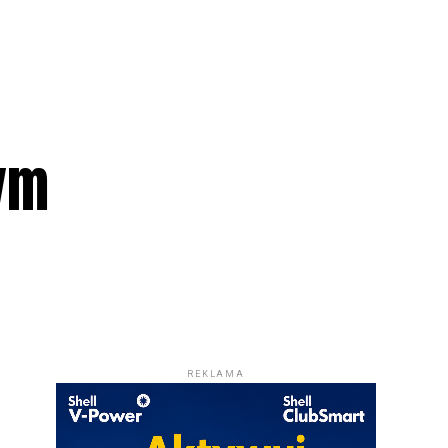
ym
REKLAMA