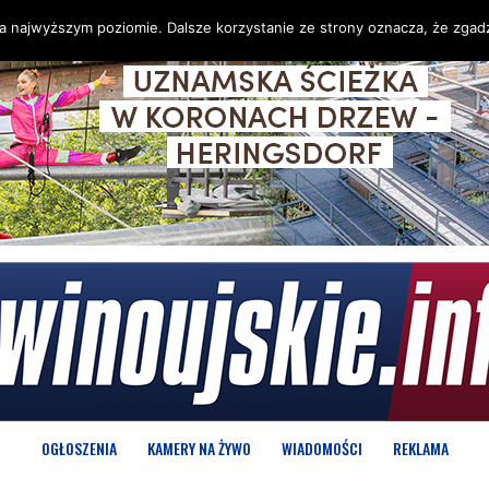
na najwyższym poziomie. Dalsze korzystanie ze strony oznacza, że zgadz
OGŁOSZENIA
KAMERY NA ŻYWO
WIADOMOŚCI
REKLAMA