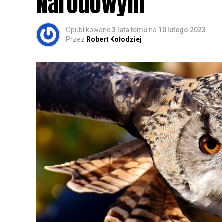
Narodowym
Opublikowano
3 lata temu
na
10 lutego 2023
Przez
Robert Kołodziej