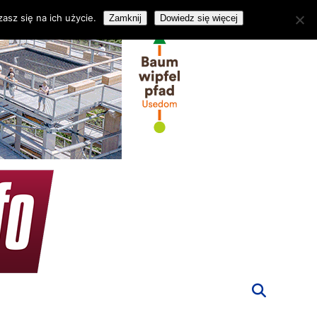
asz się na ich użycie.
Zamknij
Dowiedz się więcej