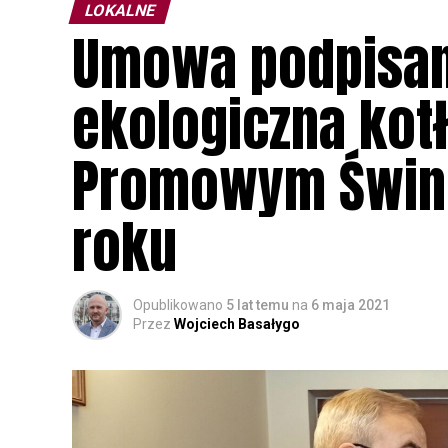
LOKALNE
Umowa podpisan
ekologiczna kot
Promowym Świno
roku
Opublikowano
5 lat temu
na
6 maja 2021
Przez
Wojciech Basałygo