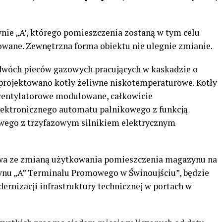
ie „A’, którego pomieszczenia zostaną w tym celu
wane. Zewnętrzna forma obiektu nie ulegnie zmianie.
 dwóch pieców gazowych pracujących w kaskadzie o
rojektowano kotły żeliwne niskotemperaturowe. Kotły
wentylatorowe modulowane, całkowicie
lektronicznego automatu palnikowego z funkcją
owego z trzyfazowym silnikiem elektrycznym
owa ze zmianą użytkowania pomieszczenia magazynu na
nu „A” Terminalu Promowego w Świnoujściu”, będzie
nizacji infrastruktury technicznej w portach w