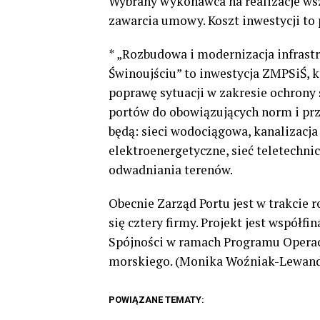
Wybrany wykonawca na realizacje wsz
zawarcia umowy. Koszt inwestycji to 
* „Rozbudowa i modernizacja infrastr
Świnoujściu” to inwestycja ZMPSiŚ, k
poprawę sytuacji w zakresie ochron
portów do obowiązujących norm i pr
będą: sieci wodociągowa, kanalizacja
elektroenergetyczne, sieć teletechni
odwadniania terenów.
Obecnie Zarząd Portu jest w trakcie 
się cztery firmy. Projekt jest współf
Spójności w ramach Programu Operac
morskiego. (Monika Woźniak-Lewan
POWIĄZANE TEMATY: