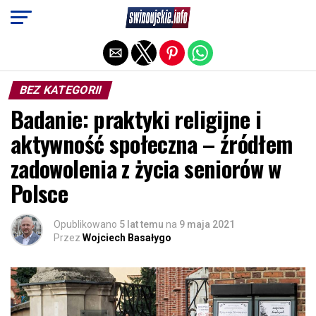
Exit mobile version
BEZ KATEGORII
Badanie: praktyki religijne i
aktywność społeczna – źródłem
zadowolenia z życia seniorów w
Polsce
Opublikowano
5 lat temu
na
9 maja 2021
Przez
Wojciech Basałygo