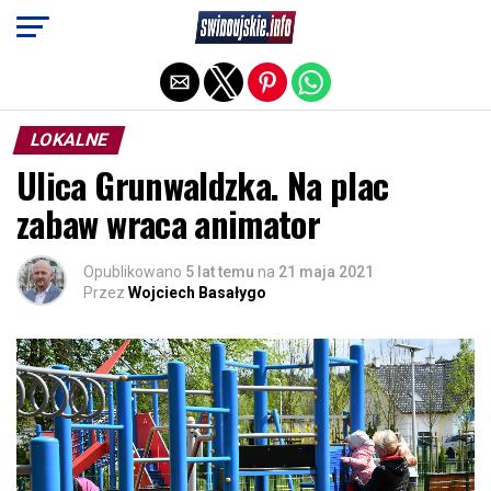
Exit mobile version
LOKALNE
Ulica Grunwaldzka. Na plac
zabaw wraca animator
Opublikowano
5 lat temu
na
21 maja 2021
Przez
Wojciech Basałygo