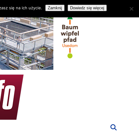
asz się na ich użycie.
Zamknij
Dowiedz się więcej