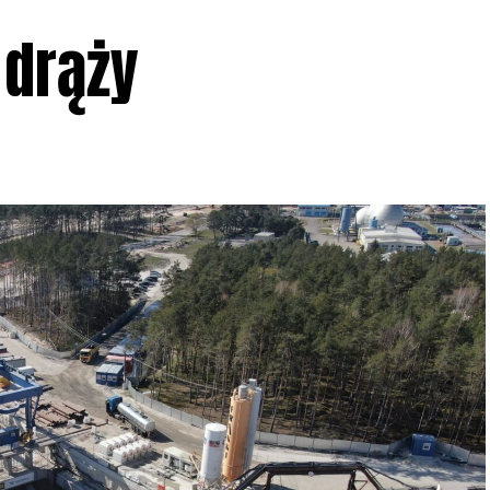
 drąży