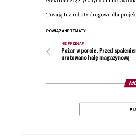
elektroenergetycznych dla infrastruk
Trwają też roboty drogowe dla projek
POWIĄZANE TEMATY:
NIE PRZEGAP
Pożar w porcie. Przed spaleni
uratowano halę magazynową
MO
KL