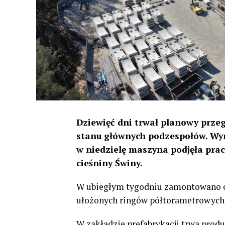
Dziewięć dni trwał planowy prz
stanu głównych podzespołów. Wy
w niedzielę maszyna podjęła pracę
cieśniny Świny.
W ubiegłym tygodniu zamontowano cz
ułożonych ringów półtorametrowych
W zakładzie prefabrykacji trwa pro