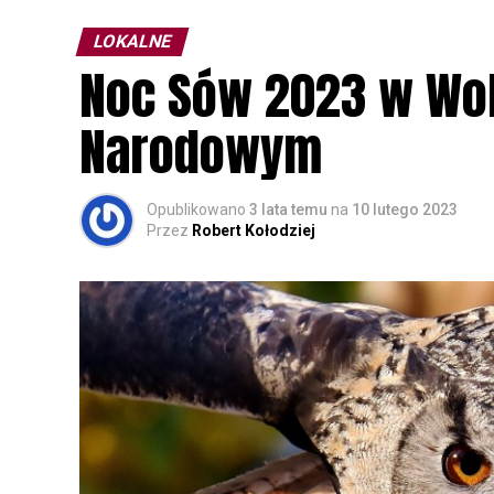
LOKALNE
Noc Sów 2023 w Wo
Narodowym
Opublikowano
3 lata temu
na
10 lutego 2023
Przez
Robert Kołodziej