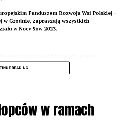
uropejskim Funduszem Rozwoju Wsi Polskiej –
 w Grodnie, zapraszają wszystkich
ziału w Nocy Sów 2023.
Stowarzyszenie Ptaki Polskie. Wydarzenie
3 r
. wg harmonogramu przedstawionego na
TINUE READING
iologii i zwyczajach sów, wystawy, quizy
w w terenie – w wybranych punktach terenowych
ziału w Akcji, włączenia się w aktywne
hłopców w ramach
iadczeń przy grillu.
Na wydarzenie obowiązują