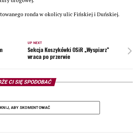
tury drogowej.
towanego ronda w okolicy ulic Fińskiej i Duńskiej.
UP NEXT
em
Sekcja Koszykówki OSiR „Wyspiarz”
wraca po przerwie
ŻE CI SIĘ SPODOBAĆ
IKNIJ, ABY SKOMENTOWAĆ