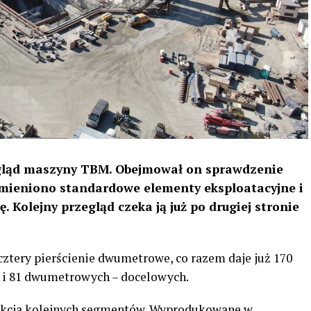
egląd maszyny TBM. Obejmował on sprawdzenie
mieniono standardowe elementy eksploatacyjne i
. Kolejny przegląd czeka ją już po drugiej stronie
tery pierścienie dwumetrowe, co razem daje już 170
 i 81 dwumetrowych – docelowych.
dukcja kolejnych segmentów. Wyprodukowane w