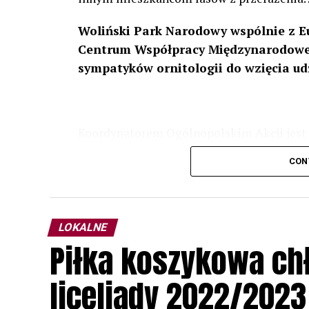
Woliński Park Narodowy wspólnie z E
Centrum Współpracy Międzynarodowej
sympatyków ornitologii do wzięcia ud
Koordynatorem Ogólnopolskim Akcji jest 
odbędzie się w dniach
24 i 25 lutego 202
CON
plakacie. W programie m. in. prelekcja o b
przyrodnicze o sowach, nasłuchiwania só
parku.
LOKALNE
Wszystkich uczestników zapraszamy do ud
Piłka koszykowa c
rozpoznawanie głosów sów i wymianę dośw
zapisy.
liceliady 2022/2023