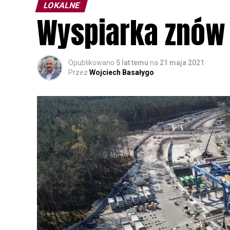
LOKALNE
Wyspiarka znów
Opublikowano
5 lat temu
na
21 maja 2021
Przez
Wojciech Basałygo