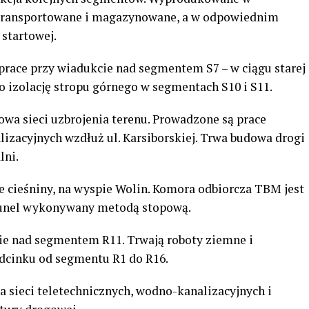
ą transportowane i magazynowane, a w odpowiednim
startowej.
race przy wiadukcie nad segmentem S7 – w ciągu starej
o izolację stropu górnego w segmentach S10 i S11.
wa sieci uzbrojenia terenu. Prowadzone są prace
zacyjnych wzdłuż ul. Karsiborskiej. Trwa budowa drogi
lni.
nie cieśniny, na wyspie Wolin. Komora odbiorcza TBM jest
tunel wykonywany metodą stopową.
ie nad segmentem R11. Trwają roboty ziemne i
odcinku od segmentu R1 do R16.
 sieci teletechnicznych, wodno-kanalizacyjnych i