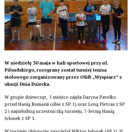
W niedzielę 30 maja w hali sportowej przy ul.
Piłsudskiego, rozegrany został turniej tenisa
stołowego zorganizowany przez OSiR „Wyspiarz” z
okazji Dnia Dziecka.
W grupie dziewcząt, I miejsce zajęła Daryna Pavelko
przed Hanią Romanii (obie z SP 1) oraz Leną Pietras z SP
2 i najmłodszą uczestniczką turnieju, 7-letnią Hanią
Jelonek z SP 1.
W turnieju chłopców zwyciężył Wiktor Jelonek (SP 1). II