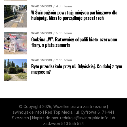
WIADOMOŚCI
4 dni temu
W Świnoujściu powstają miejsca parkingowe dla
hulajnóg. Miasto porządkuje przestrzeń
WIADOMOŚCI
5 dni temu
Godzina „W”. Ratownicy odpalili biało-czerwone
flary, a plaża zamarła
WIADOMOŚCI
2 dni temu
Byłe przedszkole przy ul. Gdyńskiej. Co dalej z tym
miejscem?
© Copyright 2026, Wszelkie prawa zastrzeżone |
swinoujskie.info | Red Top Media | ul. Cyfrowa 6, 71-441
Szczecin | Napisz do nas: redakcja@swinoujskie.info lub
zadzwoń 510 555 524