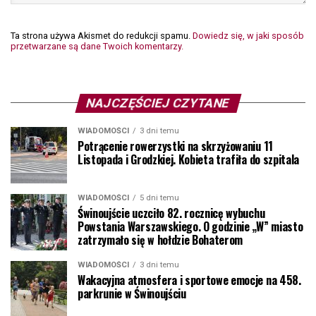
Ta strona używa Akismet do redukcji spamu.
Dowiedz się, w jaki sposób
przetwarzane są dane Twoich komentarzy.
NAJCZĘŚCIEJ CZYTANE
WIADOMOŚCI
3 dni temu
Potrącenie rowerzystki na skrzyżowaniu 11
Listopada i Grodzkiej. Kobieta trafiła do szpitala
WIADOMOŚCI
5 dni temu
Świnoujście uczciło 82. rocznicę wybuchu
Powstania Warszawskiego. O godzinie „W” miasto
zatrzymało się w hołdzie Bohaterom
WIADOMOŚCI
3 dni temu
Wakacyjna atmosfera i sportowe emocje na 458.
parkrunie w Świnoujściu