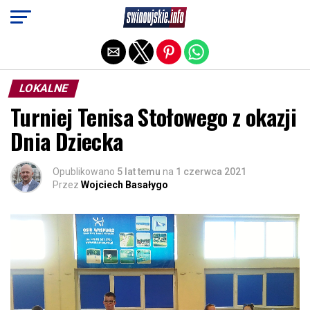
Exit mobile version
LOKALNE
Turniej Tenisa Stołowego z okazji
Dnia Dziecka
Opublikowano
5 lat temu
na
1 czerwca 2021
Przez
Wojciech Basałygo