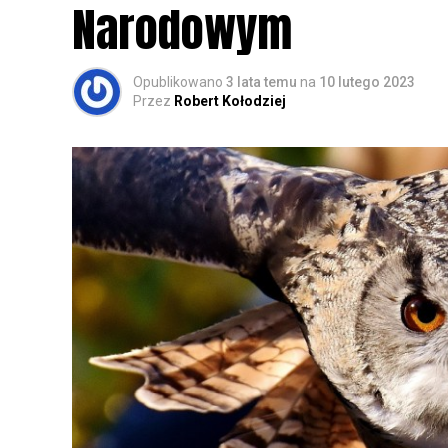
Narodowym
Opublikowano
3 lata temu
na
10 lutego 2023
Przez
Robert Kołodziej