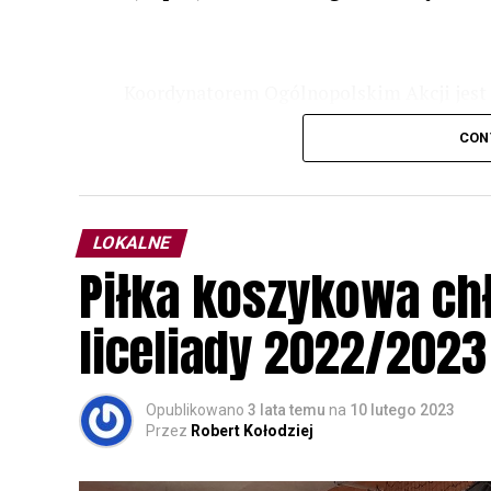
Koordynatorem Ogólnopolskim Akcji jest 
odbędzie się w dniach
24 i 25 lutego 202
CON
plakacie. W programie m. in. prelekcja o b
przyrodnicze o sowach, nasłuchiwania só
parku.
LOKALNE
Wszystkich uczestników zapraszamy do ud
Piłka koszykowa c
rozpoznawanie głosów sów i wymianę dośw
zapisy.
liceliady 2022/2023
Opublikowano
3 lata temu
na
10 lutego 2023
Przez
Robert Kołodziej