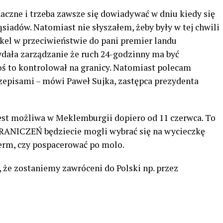
naczne i trzeba zawsze się dowiadywać w dniu kiedy się
siadów. Natomiast nie słyszałem, żeby były w tej chwili
rkel w przeciwieństwie do pani premier landu
ała zarządzanie że ruch 24-godzinny ma być
oś to kontrolował na granicy. Natomiast polecam
zepisami – mówi Paweł Sujka, zastępca prezydenta
est możliwa w Meklemburgii dopiero od 11 czerwca. To
RANICZEŃ będziecie mogli wybrać się na wycieczkę
erm, czy pospacerować po molo.
, że zostaniemy zawróceni do Polski np. przez