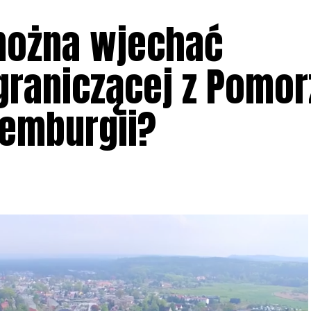
można wjechać
 graniczącej z Pomo
emburgii?