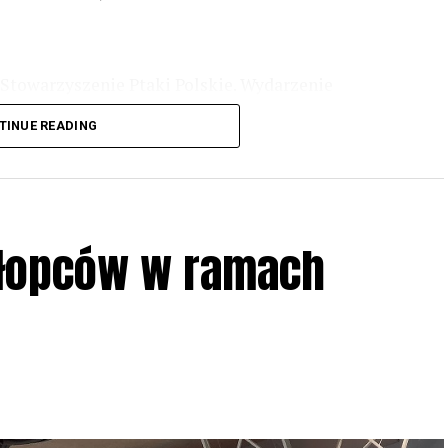
Stowarzyszenie Ptaki Polskie. Wydarzenie
3 r
. wg harmonogramu przedstawionego na
TINUE READING
iologii i zwyczajach sów, wystawy, quizy
w w terenie – w wybranych punktach terenowych
ziału w Akcji, włączenia się w aktywne
hłopców w ramach
iadczeń przy grillu.
Na wydarzenie obowiązują