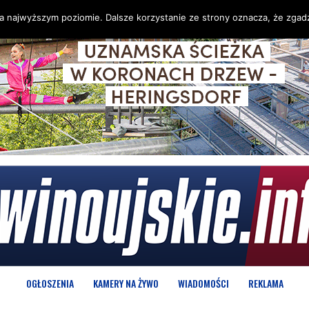
na najwyższym poziomie. Dalsze korzystanie ze strony oznacza, że zgadz
OGŁOSZENIA
KAMERY NA ŻYWO
WIADOMOŚCI
REKLAMA