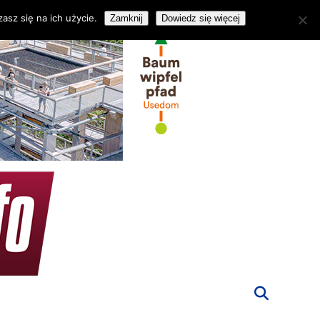
asz się na ich użycie.
Zamknij
Dowiedz się więcej