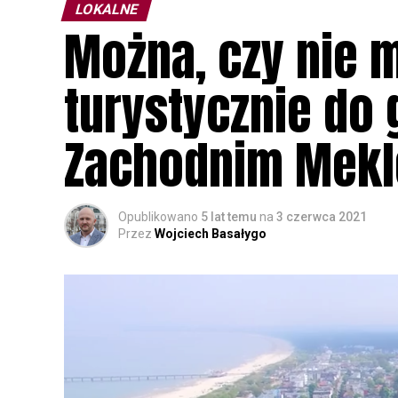
LOKALNE
Można, czy nie 
turystycznie do
Zachodnim Mekl
Opublikowano
5 lat temu
na
3 czerwca 2021
Przez
Wojciech Basałygo