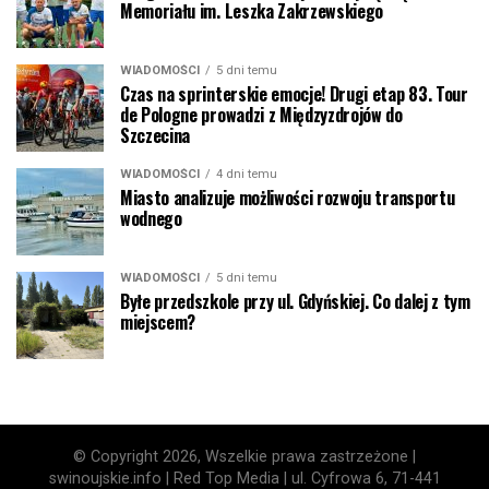
Memoriału im. Leszka Zakrzewskiego
WIADOMOŚCI
5 dni temu
Czas na sprinterskie emocje! Drugi etap 83. Tour
de Pologne prowadzi z Międzyzdrojów do
Szczecina
WIADOMOŚCI
4 dni temu
Miasto analizuje możliwości rozwoju transportu
wodnego
WIADOMOŚCI
5 dni temu
Byłe przedszkole przy ul. Gdyńskiej. Co dalej z tym
miejscem?
© Copyright 2026, Wszelkie prawa zastrzeżone |
swinoujskie.info | Red Top Media | ul. Cyfrowa 6, 71-441