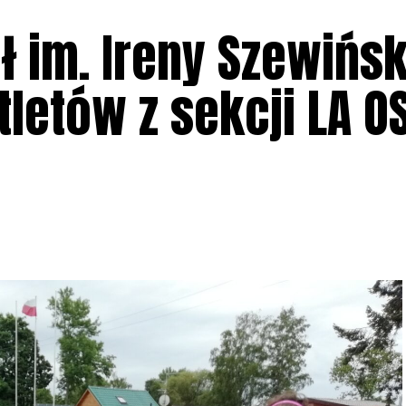
ł im. Ireny Szewińsk
letów z sekcji LA O