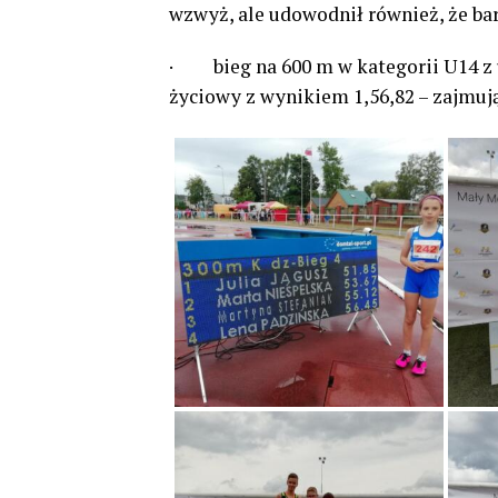
wzwyż, ale udowodnił również, że ba
· bieg na 600 m w kategorii U14 z u
życiowy z wynikiem 1,56,82 – zajmują