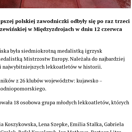
szej polskiej zawodniczki odbyły się po raz trzeci
Szewińskiej w Międzyzdrojach w dniu 12 czerwca
ńska była siedmiokrotną medalistką igrzysk
edalistką Mistrzostw Europy. Należała do najbardziej
 najwybitniejszych lekkoatletów w historii.
ników z 26 klubów województw: kujawsko –
chodniopomorskiego.
owała 18 osobowa grupa młodych lekkoatletów, których
ia Koszykowska, Lena Szepke, Emilia Stalka, Gabriela