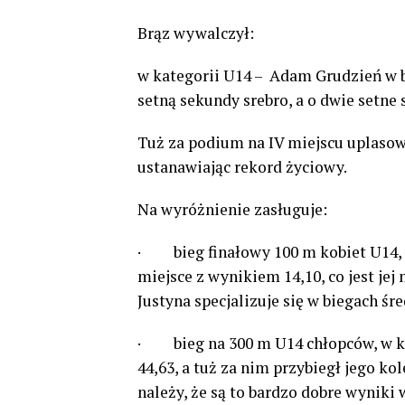
Brąz wywalczył:
w kategorii U14 – Adam Grudzień w b
setną sekundy srebro, a o dwie setne 
Tuż za podium na IV miejscu uplasowa
ustanawiając rekord życiowy.
Na wyróżnienie zasługuje:
· bieg finałowy 100 m kobiet U14, 
miejsce z wynikiem 14,10, co jest j
Justyna specjalizuje się w biegach śr
· bieg na 300 m U14 chłopców, w kt
44,63, a tuż za nim przybiegł jego k
należy, że są to bardzo dobre wyniki 