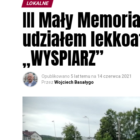
LOKALNE
III Mały Memoria
udziałem lekkoat
„WYSPIARZ”
Opublikowano
5 lat temu
na
14 czerwca 2021
Przez
Wojciech Basałygo