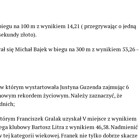
iegu na 100 m z wynikiem 14,21 ( przegrywając o jedną
sekundy złoto).
ł się Michał Bajek w biegu na 300 m z wynikiem 53,26 –
w którym wystartowała Justyna Guzenda zajmując 6
ej nowym rekordem życiowym. Należy zaznaczyć, że
ednich;
órym Franciszek Gralak uzyskał V miejsce z wynikiem
olega klubowy Bartosz Litra z wynikiem 46,58. Nadmienić
w tej kategorii wiekowej. Franek nie tylko dobrze skacze