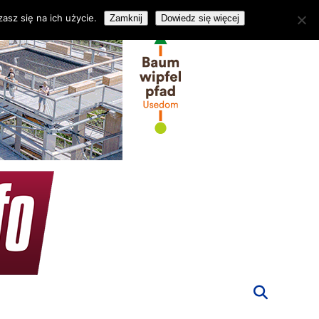
asz się na ich użycie.
Zamknij
Dowiedz się więcej