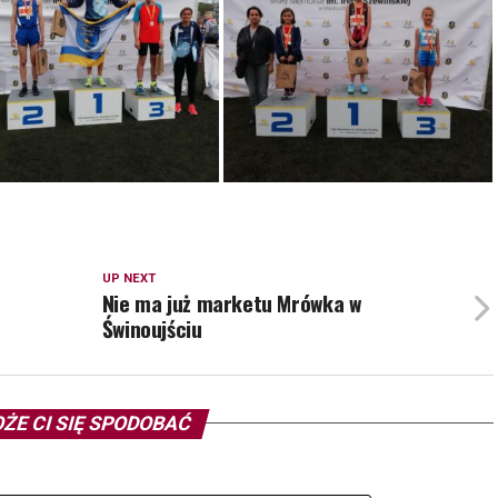
UP NEXT
Nie ma już marketu Mrówka w
Świnoujściu
ŻE CI SIĘ SPODOBAĆ