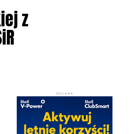
iej z
SiR
REKLAMA