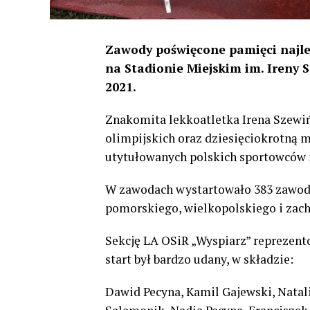
Zawody poświęcone pamięci najlep
na Stadionie Miejskim im. Ireny 
2021.
Znakomita lekkoatletka Irena Szewi
olimpijskich oraz dziesięciokrotną m
utytułowanych polskich sportowców i
W zawodach wystartowało 383 zawod
pomorskiego, wielkopolskiego i za
Sekcję LA OSiR „Wyspiarz” reprezent
start był bardzo udany, w składzie:
Dawid Pecyna, Kamil Gajewski, Natal