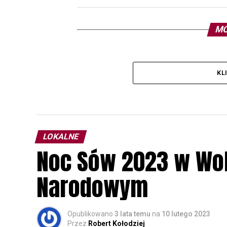
MO
KL
LOKALNE
Noc Sów 2023 w Wo
Narodowym
Opublikowano
3 lata temu
na
10 lutego 2023
Przez
Robert Kołodziej