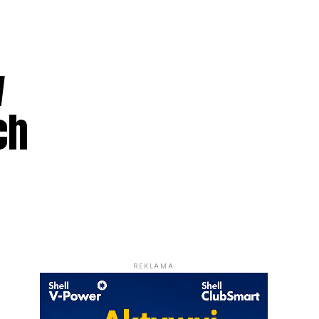
w
ch
REKLAMA