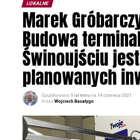
LOKALNE
Marek Gróbarczy
Budowa termina
Świnoujściu jest
planowanych inw
Opublikowano
5 lat temu
na
14 czerwca 2021
Przez
Wojciech Basałygo