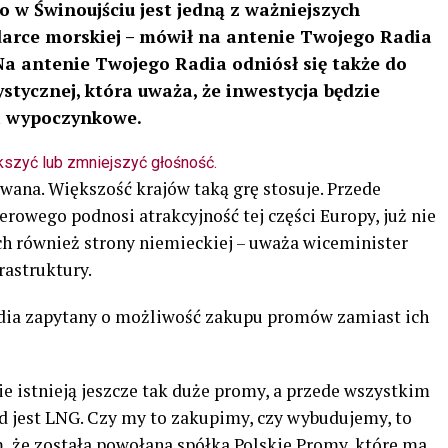
w Świnoujściu jest jedną z ważniejszych
arce morskiej – mówił na antenie Twojego Radia
a antenie Twojego Radia odniósł się także do
stycznej, która uważa, że inwestycja będzie
i wypoczynkowe.
kszyć lub zmniejszyć głośność.
zowana. Większość krajów taką grę stosuje. Przede
owego podnosi atrakcyjność tej części Europy, już nie
 również strony niemieckiej – uważa wiceminister
rastruktury.
dia zapytany o możliwość zakupu promów zamiast ich
ie istnieją jeszcze tak duże promy, a przede wszystkim
ęd jest LNG. Czy my to zakupimy, czy wybudujemy, to
m, że została powołana spółka Polskie Promy, które ma