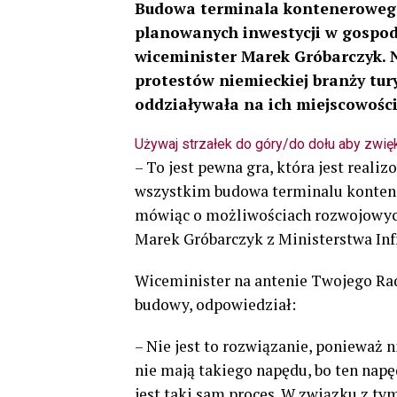
Budowa terminala kontenerowego 
planowanych inwestycji w gospod
wiceminister Marek Gróbarczyk. N
protestów niemieckiej branży tury
oddziaływała na ich miejscowośc
Używaj strzałek do góry/do dołu aby zwię
– To jest pewna gra, która jest reali
wszystkim budowa terminalu kontener
mówiąc o możliwościach rozwojowych
Marek Gróbarczyk z Ministerstwa Inf
Wiceminister na antenie Twojego Ra
budowy, odpowiedział:
– Nie jest to rozwiązanie, ponieważ n
nie mają takiego napędu, bo ten nap
jest taki sam proces. W związku z ty