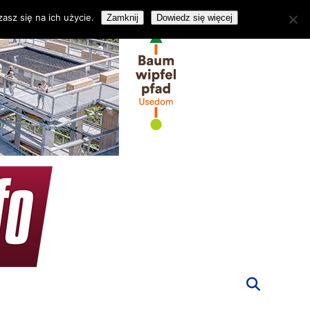
asz się na ich użycie.
Zamknij
Dowiedz się więcej