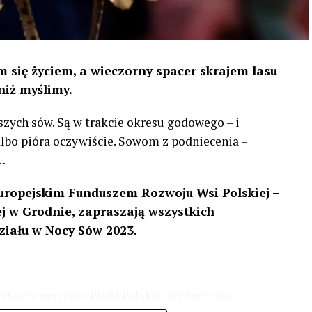
 się życiem, a wieczorny spacer skrajem lasu
niż myślimy.
szych sów. Są w trakcie okresu godowego – i
 albo pióra oczywiście. Sowom z podniecenia –
…
uropejskim Funduszem Rozwoju Wsi Polskiej –
 w Grodnie, zapraszają wszystkich
ziału w Nocy Sów 2023.
Stowarzyszenie Ptaki Polskie. Wydarzenie