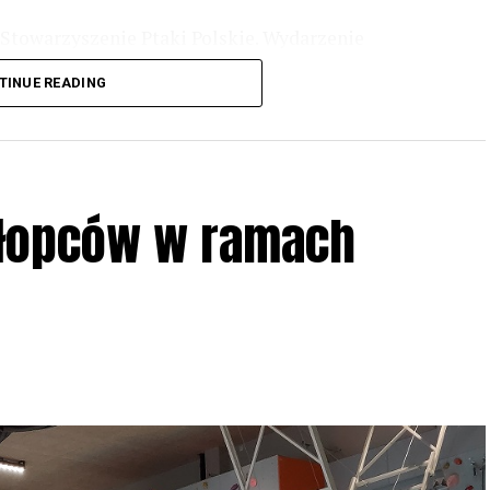
Stowarzyszenie Ptaki Polskie. Wydarzenie
3 r
. wg harmonogramu przedstawionego na
TINUE READING
iologii i zwyczajach sów, wystawy, quizy
w w terenie – w wybranych punktach terenowych
ziału w Akcji, włączenia się w aktywne
hłopców w ramach
iadczeń przy grillu.
Na wydarzenie obowiązują