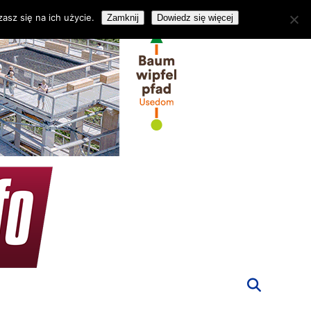
asz się na ich użycie.
Zamknij
Dowiedz się więcej