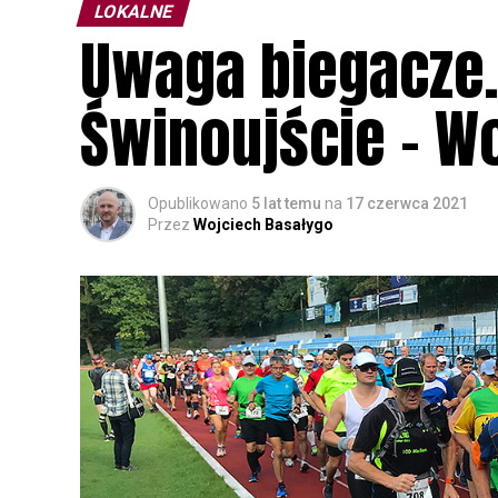
LOKALNE
Uwaga biegacze
Świnoujście – W
Opublikowano
5 lat temu
na
17 czerwca 2021
Przez
Wojciech Basałygo