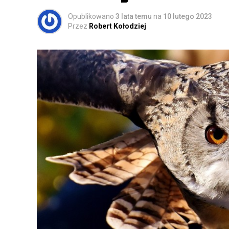
Opublikowano
3 lata temu
na
10 lutego 2023
Przez
Robert Kołodziej