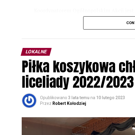
Koordynatorem Ogólnopolskim Akcji jest 
odbędzie się w dniach
24 i 25 lutego 202
CON
plakacie. W programie m. in. prelekcja o b
przyrodnicze o sowach, nasłuchiwania só
parku.
LOKALNE
Wszystkich uczestników zapraszamy do ud
Piłka koszykowa c
rozpoznawanie głosów sów i wymianę dośw
zapisy.
liceliady 2022/2023
Opublikowano
3 lata temu
na
10 lutego 2023
Przez
Robert Kołodziej