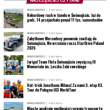
NAJCZĘŚCIEJ CZYTANE
WIADOMOŚCI
2 dni temu
Rekordowy ruch w tunelu w Świnoujściu. Już do
godz. 14 przejechało ponad 11 tys. samochodów
WIADOMOŚCI
4 dni temu
Zabytkowe Mercedesy ponownie zawitają do
Świnoujścia. We wrześniu rusza StarDrive Poland
2026
WIADOMOŚCI
4 dni temu
Jarigol Team Flota Świnoujście zwycięzcą III
Memoriału im. Leszka Zakrzewskiego
WIADOMOŚCI
4 dni temu
Hat-trick Jonathana Milana! Za nami 3. etap 83.
Tour de Pologne UCI WorldTour
WIADOMOŚCI
4 dni temu
Miasto analizuje możliwości rozwoju transportu