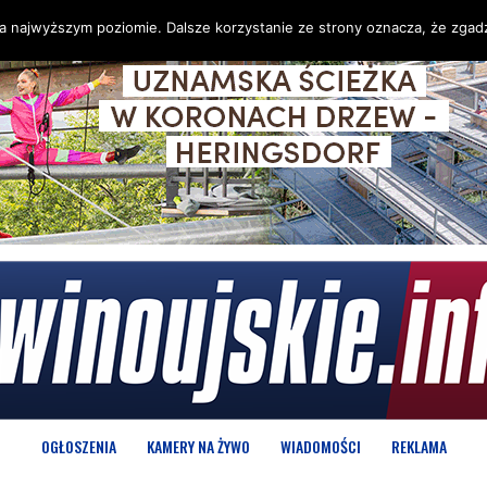
na najwyższym poziomie. Dalsze korzystanie ze strony oznacza, że zgadz
OGŁOSZENIA
KAMERY NA ŻYWO
WIADOMOŚCI
REKLAMA