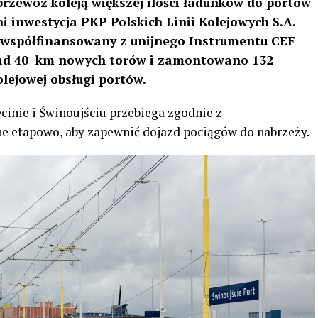
przewóz koleją większej ilości ładunków do portów
i inwestycja PKP Polskich Linii Kolejowych S.A.
st współfinansowany z unijnego Instrumentu CEF
onad 40 km nowych torów i zamontowano 132
olejowej obsługi portów.
inie i Świnoujściu przebiega zgodnie z
 etapowo, aby zapewnić dojazd pociągów do nabrzeży.