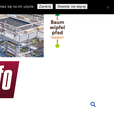
asz się na ich użycie.
Zamknij
Dowiedz się więcej