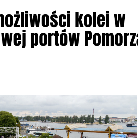
możliwości kolei w
owej portów Pomorz