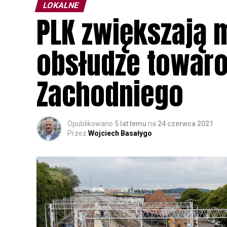
LOKALNE
PLK zwiększają 
obsłudze towar
Zachodniego
Opublikowano
5 lat temu
na
24 czerwca 2021
Przez
Wojciech Basałygo