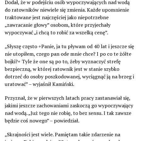
Dodał, że w podejściu osób wypoczywających nad wodą
do ratowników niewiele się zmienia. Każde upomnienie
traktowane jest najczęściej jako niepotrzebne
„zawracanie głowy” osobom, które przyjechały
wypoczywać „i chcą to robić za wszelką cenę”.
„Słyszę często +Panie, ja tu pływam od 40 lat i jeszcze się
nie utopiłem, czego pan ode mnie chce? I po co te żółte
bojki?+ Tyle że one są po to, żeby wyznaczyć strefę
bezpieczną, w której ratownik jest w stanie szybko
dotrzeć do osoby poszkodowanej, wyciągnąć ją na brzeg i
uratować” – wyjaśnił Kamiński.
Przyznał, że w pierwszych latach pracy zastanawiał się,
jakimi jeszcze zachowaniami zaskoczą go wypoczywający
nad wodą. „Już tego nie robię, to bez sensu. I tak zawsze
będzie coś nowego” – powiedział.
„Skrajności jest wiele. Pamiętam takie zdarzenie na