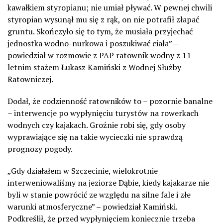
kawałkiem styropianu; nie umiał pływać. W pewnej chwili
styropian wysunął mu się z rąk, on nie potrafił złapać
gruntu. Skończyło się to tym, że musiała przyjechać
jednostka wodno-nurkowa i poszukiwać ciała” –
powiedział w rozmowie z PAP ratownik wodny z 11-
letnim stażem Łukasz Kamiński z Wodnej Służby
Ratowniczej.
Dodał, że codzienność ratowników to – pozornie banalne
– interwencje po wypłynięciu turystów na rowerkach
wodnych czy kajakach. Groźnie robi się, gdy osoby
wyprawiające się na takie wycieczki nie sprawdzą
prognozy pogody.
„Gdy działałem w Szczecinie, wielokrotnie
interweniowaliśmy na jeziorze Dąbie, kiedy kajakarze nie
byli w stanie powrócić ze względu na silne fale i złe
warunki atmosferyczne” – powiedział Kamiński.
Podkreślił, że przed wypłynięciem koniecznie trzeba