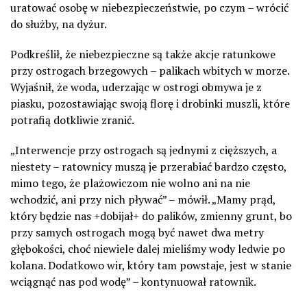
uratować osobę w niebezpieczeństwie, po czym – wrócić
do służby, na dyżur.
Podkreślił, że niebezpieczne są także akcje ratunkowe
przy ostrogach brzegowych – palikach wbitych w morze.
Wyjaśnił, że woda, uderzając w ostrogi obmywa je z
piasku, pozostawiając swoją florę i drobinki muszli, które
potrafią dotkliwie zranić.
„Interwencje przy ostrogach są jednymi z cięższych, a
niestety – ratownicy muszą je przerabiać bardzo często,
mimo tego, że plażowiczom nie wolno ani na nie
wchodzić, ani przy nich pływać” – mówił. „Mamy prąd,
który będzie nas +dobijał+ do palików, zmienny grunt, bo
przy samych ostrogach mogą być nawet dwa metry
głębokości, choć niewiele dalej mieliśmy wody ledwie po
kolana. Dodatkowo wir, który tam powstaje, jest w stanie
wciągnąć nas pod wodę” – kontynuował ratownik.