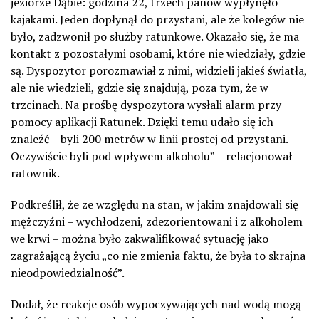
jeziorze Dąbie: godzina 22, trzech panów wypłynęło
kajakami. Jeden dopłynął do przystani, ale że kolegów nie
było, zadzwonił po służby ratunkowe. Okazało się, że ma
kontakt z pozostałymi osobami, które nie wiedziały, gdzie
są. Dyspozytor porozmawiał z nimi, widzieli jakieś światła,
ale nie wiedzieli, gdzie się znajdują, poza tym, że w
trzcinach. Na prośbę dyspozytora wysłali alarm przy
pomocy aplikacji Ratunek. Dzięki temu udało się ich
znaleźć – byli 200 metrów w linii prostej od przystani.
Oczywiście byli pod wpływem alkoholu” – relacjonował
ratownik.
Podkreślił, że ze względu na stan, w jakim znajdowali się
mężczyźni – wychłodzeni, zdezorientowani i z alkoholem
we krwi – można było zakwalifikować sytuację jako
zagrażającą życiu „co nie zmienia faktu, że była to skrajna
nieodpowiedzialność”.
Dodał, że reakcje osób wypoczywających nad wodą mogą