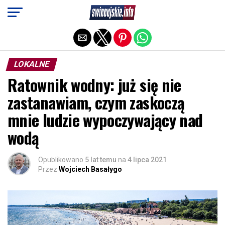
Exit mobile version
LOKALNE
Ratownik wodny: już się nie
zastanawiam, czym zaskoczą
mnie ludzie wypoczywający nad
wodą
Opublikowano
5 lat temu
na
4 lipca 2021
Przez
Wojciech Basałygo