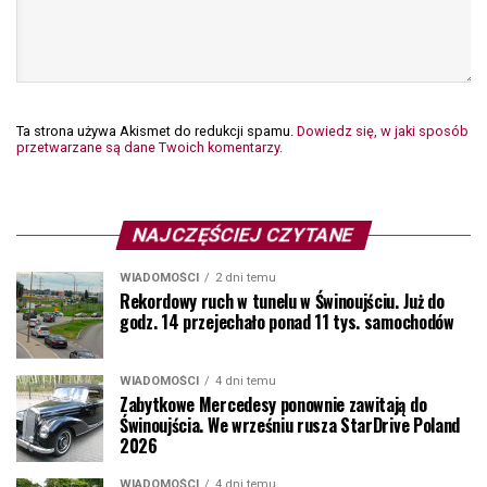
Ta strona używa Akismet do redukcji spamu.
Dowiedz się, w jaki sposób
przetwarzane są dane Twoich komentarzy.
NAJCZĘŚCIEJ CZYTANE
WIADOMOŚCI
2 dni temu
Rekordowy ruch w tunelu w Świnoujściu. Już do
godz. 14 przejechało ponad 11 tys. samochodów
WIADOMOŚCI
4 dni temu
Zabytkowe Mercedesy ponownie zawitają do
Świnoujścia. We wrześniu rusza StarDrive Poland
2026
WIADOMOŚCI
4 dni temu