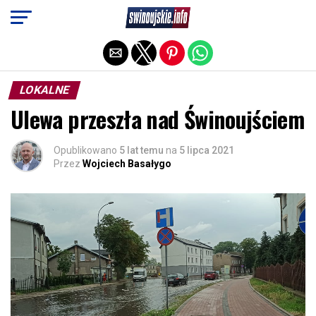
Exit mobile version
LOKALNE
Ulewa przeszła nad Świnoujściem
Opublikowano
5 lat temu
na
5 lipca 2021
Przez
Wojciech Basałygo