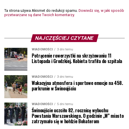
Ta strona używa Akismet do redukcji spamu.
Dowiedz się, w jaki sposób
przetwarzane są dane Twoich komentarzy.
NAJCZĘŚCIEJ CZYTANE
WIADOMOŚCI
3 dni temu
Potrącenie rowerzystki na skrzyżowaniu 11
Listopada i Grodzkiej. Kobieta trafiła do szpitala
WIADOMOŚCI
3 dni temu
Wakacyjna atmosfera i sportowe emocje na 458.
parkrunie w Świnoujściu
WIADOMOŚCI
5 dni temu
Świnoujście uczciło 82. rocznicę wybuchu
Powstania Warszawskiego. O godzinie „W” miasto
zatrzymało się w hołdzie Bohaterom