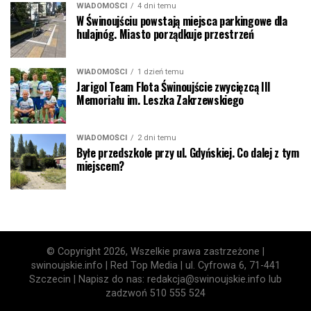
WIADOMOŚCI
4 dni temu
W Świnoujściu powstają miejsca parkingowe dla
hulajnóg. Miasto porządkuje przestrzeń
WIADOMOŚCI
1 dzień temu
Jarigol Team Flota Świnoujście zwycięzcą III
Memoriału im. Leszka Zakrzewskiego
WIADOMOŚCI
2 dni temu
Byłe przedszkole przy ul. Gdyńskiej. Co dalej z tym
miejscem?
© Copyright 2026, Wszelkie prawa zastrzeżone |
swinoujskie.info | Red Top Media | ul. Cyfrowa 6, 71-441
Szczecin | Napisz do nas: redakcja@swinoujskie.info lub
zadzwoń 510 555 524