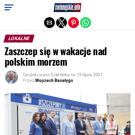
Exit mobile version
LOKALNE
Zaszczep się w wakacje nad
polskim morzem
Opublikowano
5 lat temu
na
13 lipca 2021
Przez
Wojciech Basałygo