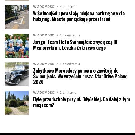
WIADOMOŚCI
4 dni temu
W Świnoujściu powstają miejsca parkingowe dla
hulajnóg. Miasto porządkuje przestrzeń
WIADOMOŚCI
1 dzień temu
Jarigol Team Flota Świnoujście zwycięzcą III
Memoriału im. Leszka Zakrzewskiego
WIADOMOŚCI
1 dzień temu
Zabytkowe Mercedesy ponownie zawitają do
Świnoujścia. We wrześniu rusza StarDrive Poland
2026
WIADOMOŚCI
2 dni temu
Byłe przedszkole przy ul. Gdyńskiej. Co dalej z tym
miejscem?