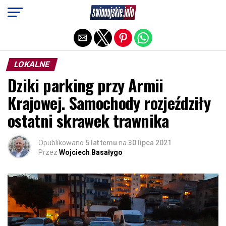
Exit mobile version
LOKALNE
Dziki parking przy Armii
Krajowej. Samochody rozjeździły
ostatni skrawek trawnika
Opublikowano
5 lat temu
na
30 lipca 2021
Przez
Wojciech Basałygo