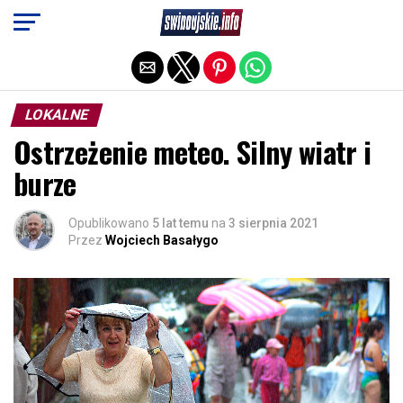
Exit mobile version
LOKALNE
Ostrzeżenie meteo. Silny wiatr i
burze
Opublikowano
5 lat temu
na
3 sierpnia 2021
Przez
Wojciech Basałygo