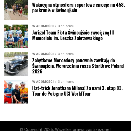
Wakacyjna atmosfera i sportowe emocje na 458.
parkrunie w Świnoujściu
WIADOMOŚCI
3 dni temu
Jarigol Team Flota Świnoujście zwycięzcą III
Memoriału im. Leszka Zakrzewskiego
WIADOMOŚCI
3 dni temu
Zabytkowe Mercedesy ponownie zawitają do
Świnoujścia. We wrześniu rusza StarDrive Poland
2026
WIADOMOŚCI
3 dni temu
Hat-trick Jonathana Milana! Za nami 3. etap 83.
Tour de Pologne UCI WorldTour
© Copyright 2026, Wszelkie prawa zastrzeżone |